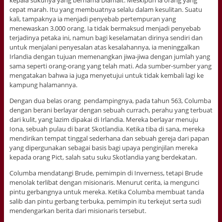
kepala sukunya yang bernama Diamait. Meskipun ia orang yang
cepat marah. Itu yang membuatnya selalu dalam kesulitan. Suatu
kali, tampaknya ia menjadi penyebab pertempuran yang
menewaskan 3.000 orang. Ia tidak bermaksud menjadi penyebab
terjadinya petaka ini, namun bagi keselamatan dirinya sendiri dan
untuk menjalani penyesalan atas kesalahannya, ia meninggalkan
Irlandia dengan tujuan memenangkan jiwa-jiwa dengan jumlah yang
sama seperti orang-orang yang telah mati. Ada sumber-sumber yang
mengatakan bahwa ia juga menyetujui untuk tidak kembali lagi ke
kampung halamannya.
Dengan dua belas orang pendampingnya, pada tahun 563, Columba
dengan berani berlayar dengan sebuah currach, perahu yang terbuat
dari kulit, yang lazim dipakai di Irlandia. Mereka berlayar menuju
Iona, sebuah pulau di barat Skotlandia. Ketika tiba di sana, mereka
mendirikan tempat tinggal sederhana dan sebuah gereja dari papan
yang dipergunakan sebagai basis bagi upaya penginjilan mereka
kepada orang Pict, salah satu suku Skotlandia yang berdekatan.
Columba mendatangi Brude, pemimpin di Inverness, tetapi Brude
menolak terlibat dengan misionaris. Menurut cerita, ia mengunci
pintu gerbangnya untuk mereka. Ketika Columba membuat tanda
salib dan pintu gerbang terbuka, pemimpin itu terkejut serta sudi
mendengarkan berita dari misionaris tersebut.