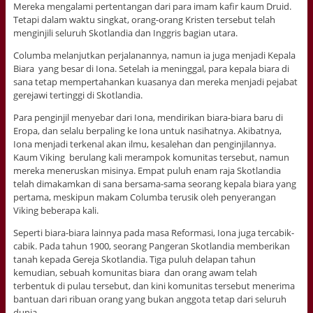
Mereka mengalami pertentangan dari para imam kafir kaum Druid.
Tetapi dalam waktu singkat, orang-orang Kristen tersebut telah
menginjili seluruh Skotlandia dan Inggris bagian utara.
Columba melanjutkan perjalanannya, namun ia juga menjadi Kepala
Biara yang besar di Iona. Setelah ia meninggal, para kepala biara di
sana tetap mempertahankan kuasanya dan mereka menjadi pejabat
gerejawi tertinggi di Skotlandia.
Para penginjil menyebar dari Iona, mendirikan biara-biara baru di
Eropa, dan selalu berpaling ke Iona untuk nasihatnya. Akibatnya,
Iona menjadi terkenal akan ilmu, kesalehan dan penginjilannya.
Kaum Viking berulang kali merampok komunitas tersebut, namun
mereka meneruskan misinya. Empat puluh enam raja Skotlandia
telah dimakamkan di sana bersama-sama seorang kepala biara yang
pertama, meskipun makam Columba terusik oleh penyerangan
Viking beberapa kali.
Seperti biara-biara lainnya pada masa Reformasi, Iona juga tercabik-
cabik. Pada tahun 1900, seorang Pangeran Skotlandia memberikan
tanah kepada Gereja Skotlandia. Tiga puluh delapan tahun
kemudian, sebuah komunitas biara dan orang awam telah
terbentuk di pulau tersebut, dan kini komunitas tersebut menerima
bantuan dari ribuan orang yang bukan anggota tetap dari seluruh
dunia.