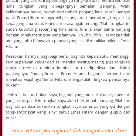
pencuri yang asli. Kini dipandanginya tongkat itu. Ia merasa semakin
lama tongkat yang dipegangnya semakin panjang. ‘Wah,
kelihatannya benar, sudah bertambah panjang lima senti!’ Dengan
panik Emas Hitam mengambil pisaunya dan memotong tongkat itu
sepanjang lima senti. Kini dia merasa agak tenang. “Nah, tongkat ini
sudah kupotong sepanjang lima senti. Kini ia akan sama panjang
dengan tongkat-tongkat yang lainnya. Hh…hh…hhh… semoga tidak
ada yang tahu bahwa aku pencuri yang sejati! demikian pikir si Emas
Hitam.
Keesokan harinya, pagi-pagi benar baginda kepala suku memanggil
semua pelayan keluar dari sel mereka masing-masing. Juga tongkat-
tongkat mereka diminta kembali untuk diperiksa dan diukur
panjangnya. Pada giliran si Emas Hitam, baginda berhenti dan
menatap wajahnya.”Emas Hitam, mengakulah! Engkau pencurinya,
bukan?”
“Ahhh….. bu..bu..bukan saya, baginda yang mulia. Kalau saya pencuri
yang sejati, pastilah tongkat saya akan bertambah panjang. Silahkan
baginda periksa bukankah tongkat saya sama panjangnya dengan
tongkat-tongkat yang lain?” sahut Emas Hitam dengan gugup dan
pucat.
“Emas Hitam, jika engkau tidak mengaku aku akan