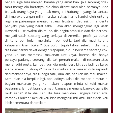
bengis, juga bisa menjadi hamba yang amat baik. Jika seorang tidak
tahu mengelola hartanya, dia akan dijerat mati oleh hartanya. Ada
banyak orang kaya yang tidak mengerti hubungan yangjelas antara
diri mereka dengan milik mereka, setiap hari dihantui oleh untung
rugi. sampai-sampai menjadi stress, frustrasi. depresi…. menderita
penyakii jiwa yang berat sekali. Saya akan mengangkat lagi kisah
Howard Huse. Waktu dia muda, dia begitu ambisius dan dia berhasil
menjadi salah seorang yang terkaya di Amerika. profitnya bukan
dihitung per bulan melainkan per detik. tapi dia mati karena
kelaparan. Aneh bukan? Dua puluh tujuh tahun sebelum dia mati,
dia tidak berani dekat dengan siapapun, hidup bersama seorang koki
yana khusus memasak makanan untuknya. karena dia hanya
percaya padanya seorang, dia tak pernah makan di restoran atau
menghadiri pesta. Lambat laun dia mulai berpikir, apa jadinya kalau
si koki meracuni dirinya? maka dia minta si koki makan dulu separuh
dari makanannya, dia tunagu satu, dua jam, barulah dia mau makan.
Kemudian dia berpikir lagi, apa iadinya kalau dia menaruh racun di
bagian makanan yang ku makan, diapun minta si koki makan
bagiannya, lambat laun, dia mati. Uangnya memang banyak, uang itu
milik siapa? Milik dia. Tapi dia bisa mati dan uangnya tetap ada.
Paradoks bukan? Kecuali kau bisa mengatur milikmu. bila tidak, kau
lebih sementara dari milikmu.