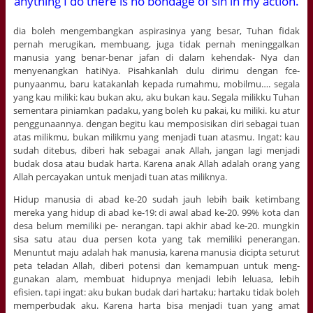
anything I do there is no bondage of sin in my action.
dia boleh mengembangkan aspirasinya yang besar, Tuhan fidak
pernah merugikan, membuang, juga tidak pernah meninggalkan
manusia yang benar-benar jafan di dalam kehendak- Nya dan
menyenangkan hatiNya. Pisahkanlah dulu dirimu dengan fce-
punyaanmu, baru katakanlah kepada rumahmu, mobilmu…. segala
yang kau miliki: kau bukan aku, aku bukan kau. Segala milikku Tuhan
sementara piniamkan padaku, yang boleh ku pakai, ku miliki. ku atur
penggunaannya. dengan begitu kau memposisikan diri sebagai tuan
atas milikmu, bukan milikmu yang menjadi tuan atasmu. Ingat: kau
sudah ditebus, diberi hak sebagai anak Allah, jangan lagi menjadi
budak dosa atau budak harta. Karena anak Allah adalah orang yang
Allah percayakan untuk menjadi tuan atas miliknya.
Hidup manusia di abad ke-20 sudah jauh lebih baik ketimbang
mereka yang hidup di abad ke-19: di awal abad ke-20. 99% kota dan
desa belum memiliki pe- nerangan. tapi akhir abad ke-20. mungkin
sisa satu atau dua persen kota yang tak memiliki penerangan.
Menuntut maju adalah hak manusia, karena manusia dicipta seturut
peta teladan Allah, diberi potensi dan kemampuan untuk meng-
gunakan alam, membuat hidupnya menjadi lebih leluasa, lebih
efisien. tapi ingat: aku bukan budak dari hartaku; hartaku tidak boleh
memperbudak aku. Karena harta bisa menjadi tuan yang amat