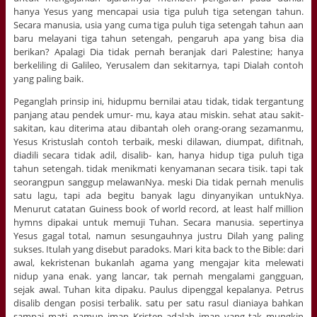
hanya Yesus yang mencapai usia tiga puluh tiga setengan tahun.
Secara manusia, usia yang cuma tiga puluh tiga setengah tahun aan
baru melayani tiga tahun setengah, pengaruh apa yang bisa dia
berikan? Apalagi Dia tidak pernah beranjak dari Palestine; hanya
berkeliling di Galileo, Yerusalem dan sekitarnya, tapi Dialah contoh
yang paling baik.
Peganglah prinsip ini, hidupmu bernilai atau tidak, tidak tergantung
panjang atau pendek umur- mu, kaya atau miskin. sehat atau sakit-
sakitan, kau diterima atau dibantah oleh orang-orang sezamanmu,
Yesus Kristuslah contoh terbaik, meski dilawan, diumpat, difitnah,
diadili secara tidak adil, disalib- kan, hanya hidup tiga puluh tiga
tahun setengah. tidak menikmati kenyamanan secara tisik. tapi tak
seorangpun sanggup melawanNya. meski Dia tidak pernah menulis
satu lagu, tapi ada begitu banyak lagu dinyanyikan untukNya.
Menurut catatan Guiness book of world record, at least half million
hymns dipakai untuk memuji Tuhan. Secara manusia. sepertinya
Yesus gagal total, namun sesungauhnya justru Dilah yang paling
sukses. Itulah yang disebut paradoks. Mari kita back to the Bible: dari
awal, kekristenan bukanlah agama yang mengajar kita melewati
nidup yana enak. yang lancar, tak pernah mengalami gangguan,
sejak awal. Tuhan kita dipaku. Paulus dipenggal kepalanya. Petrus
disalib dengan posisi terbalik. satu per satu rasul dianiaya bahkan
sampai mati, namun iman Kristen adalah iman yang tak mungkin