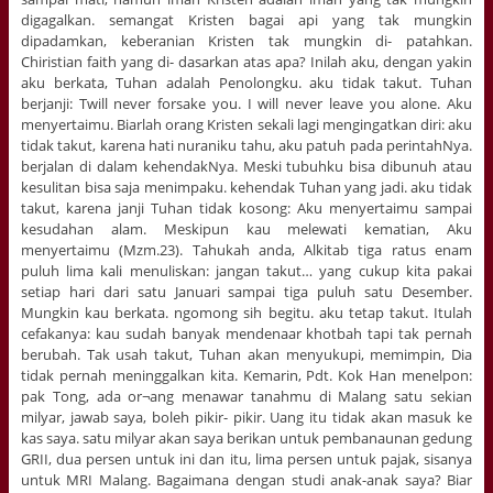
digagalkan. semangat Kristen bagai api yang tak mungkin
dipadamkan, keberanian Kristen tak mungkin di- patahkan.
Chiristian faith yang di- dasarkan atas apa? Inilah aku, dengan yakin
aku berkata, Tuhan adalah Penolongku. aku tidak takut. Tuhan
berjanji: Twill never forsake you. I will never leave you alone. Aku
menyertaimu. Biarlah orang Kristen sekali lagi mengingatkan diri: aku
tidak takut, karena hati nuraniku tahu, aku patuh pada perintahNya.
berjalan di dalam kehendakNya. Meski tubuhku bisa dibunuh atau
kesulitan bisa saja menimpaku. kehendak Tuhan yang jadi. aku tidak
takut, karena janji Tuhan tidak kosong: Aku menyertaimu sampai
kesudahan alam. Meskipun kau melewati kematian, Aku
menyertaimu (Mzm.23). Tahukah anda, Alkitab tiga ratus enam
puluh lima kali menuliskan: jangan takut… yang cukup kita pakai
setiap hari dari satu Januari sampai tiga puluh satu Desember.
Mungkin kau berkata. ngomong sih begitu. aku tetap takut. Itulah
cefakanya: kau sudah banyak mendenaar khotbah tapi tak pernah
berubah. Tak usah takut, Tuhan akan menyukupi, memimpin, Dia
tidak pernah meninggalkan kita. Kemarin, Pdt. Kok Han menelpon:
pak Tong, ada or¬ang menawar tanahmu di Malang satu sekian
milyar, jawab saya, boleh pikir- pikir. Uang itu tidak akan masuk ke
kas saya. satu milyar akan saya berikan untuk pembanaunan gedung
GRII, dua persen untuk ini dan itu, lima persen untuk pajak, sisanya
untuk MRI Malang. Bagaimana dengan studi anak-anak saya? Biar