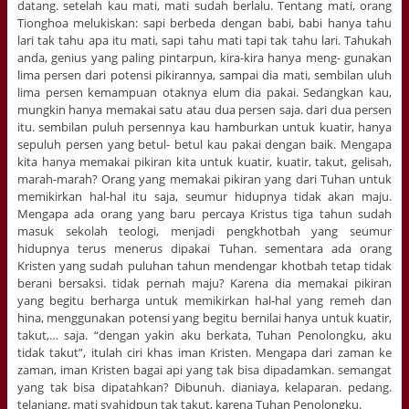
datang. setelah kau mati, mati sudah berlalu. Tentang mati, orang
Tionghoa melukiskan: sapi berbeda dengan babi, babi hanya tahu
lari tak tahu apa itu mati, sapi tahu mati tapi tak tahu lari. Tahukah
anda, genius yang paling pintarpun, kira-kira hanya meng- gunakan
lima persen dari potensi pikirannya, sampai dia mati, sembilan uluh
lima persen kemampuan otaknya elum dia pakai. Sedangkan kau,
mungkin hanya memakai satu atau dua persen saja. dari dua persen
itu. sembilan puluh persennya kau hamburkan untuk kuatir, hanya
sepuluh persen yang betul- betul kau pakai dengan baik. Mengapa
kita hanya memakai pikiran kita untuk kuatir, kuatir, takut, gelisah,
marah-marah? Orang yang memakai pikiran yang dari Tuhan untuk
memikirkan hal-hal itu saja, seumur hidupnya tidak akan maju.
Mengapa ada orang yang baru percaya Kristus tiga tahun sudah
masuk sekolah teologi, menjadi pengkhotbah yang seumur
hidupnya terus menerus dipakai Tuhan. sementara ada orang
Kristen yang sudah puluhan tahun mendengar khotbah tetap tidak
berani bersaksi. tidak pernah maju? Karena dia memakai pikiran
yang begitu berharga untuk memikirkan hal-hal yang remeh dan
hina, menggunakan potensi yang begitu bernilai hanya untuk kuatir,
takut,… saja. “dengan yakin aku berkata, Tuhan Penolongku, aku
tidak takut”, itulah ciri khas iman Kristen. Mengapa dari zaman ke
zaman, iman Kristen bagai api yang tak bisa dipadamkan. semangat
yang tak bisa dipatahkan? Dibunuh. dianiaya, kelaparan. pedang.
telanjang, mati syahidpun tak takut, karena Tuhan Penolongku.