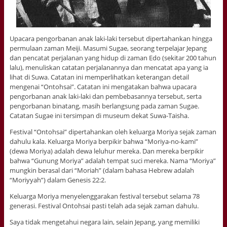
Upacara pengorbanan anak laki-laki tersebut dipertahankan hingga
permulaan zaman Meiji. Masumi Sugae, seorang terpelajar Jepang
dan pencatat perjalanan yang hidup di zaman Edo (sekitar 200 tahun
lalu), menuliskan catatan perjalanannya dan mencatat apa yang ia
lihat di Suwa. Catatan ini memperlihatkan keterangan detail
mengenai “Ontohsai”. Catatan ini mengatakan bahwa upacara
pengorbanan anak laki-laki dan pembebasannya tersebut, serta
pengorbanan binatang, masih berlangsung pada zaman Sugae.
Catatan Sugae ini tersimpan di museum dekat Suwa-Taisha.
Festival “Ontohsai” dipertahankan oleh keluarga Moriya sejak zaman
dahulu kala. Keluarga Moriya berpikir bahwa “Moriya-no-kami”
(dewa Moriya) adalah dewa leluhur mereka. Dan mereka berpikir
bahwa “Gunung Moriya” adalah tempat suci mereka. Nama “Moriya”
mungkin berasal dari “Moriah” (dalam bahasa Hebrew adalah
“Moriyyah”) dalam Genesis 22:2.
Keluarga Moriya menyelenggarakan festival tersebut selama 78
generasi. Festival Ontohsai pasti telah ada sejak zaman dahulu.
Saya tidak mengetahui negara lain, selain Jepang, yang memiliki