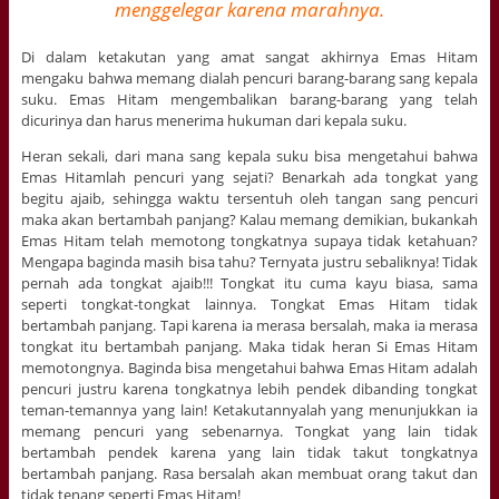
menggelegar karena marahnya.
Di dalam ketakutan yang amat sangat akhirnya Emas Hitam
mengaku bahwa memang dialah pencuri barang-barang sang kepala
suku. Emas Hitam mengembalikan barang-barang yang telah
dicurinya dan harus menerima hukuman dari kepala suku.
Heran sekali, dari mana sang kepala suku bisa mengetahui bahwa
Emas Hitamlah pencuri yang sejati? Benarkah ada tongkat yang
begitu ajaib, sehingga waktu tersentuh oleh tangan sang pencuri
maka akan bertambah panjang? Kalau memang demikian, bukankah
Emas Hitam telah memotong tongkatnya supaya tidak ketahuan?
Mengapa baginda masih bisa tahu? Ternyata justru sebaliknya! Tidak
pernah ada tongkat ajaib!!! Tongkat itu cuma kayu biasa, sama
seperti tongkat-tongkat lainnya. Tongkat Emas Hitam tidak
bertambah panjang. Tapi karena ia merasa bersalah, maka ia merasa
tongkat itu bertambah panjang. Maka tidak heran Si Emas Hitam
memotongnya. Baginda bisa mengetahui bahwa Emas Hitam adalah
pencuri justru karena tongkatnya lebih pendek dibanding tongkat
teman-temannya yang lain! Ketakutannyalah yang menunjukkan ia
memang pencuri yang sebenarnya. Tongkat yang lain tidak
bertambah pendek karena yang lain tidak takut tongkatnya
bertambah panjang. Rasa bersalah akan membuat orang takut dan
tidak tenang seperti Emas Hitam!