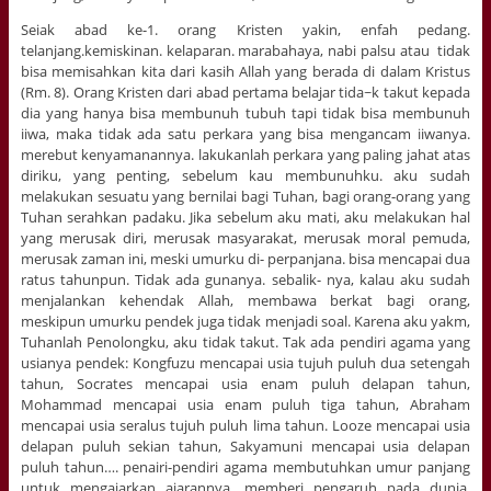
Seiak abad ke-1. orang Kristen yakin, enfah pedang.
telanjang.kemiskinan. kelaparan. marabahaya, nabi palsu atau tidak
bisa memisahkan kita dari kasih Allah yang berada di dalam Kristus
(Rm. 8). Orang Kristen dari abad pertama belajar tida~k takut kepada
dia yang hanya bisa membunuh tubuh tapi tidak bisa membunuh
iiwa, maka tidak ada satu perkara yang bisa mengancam iiwanya.
merebut kenyamanannya. lakukanlah perkara yang paling jahat atas
diriku, yang penting, sebelum kau membunuhku. aku sudah
melakukan sesuatu yang bernilai bagi Tuhan, bagi orang-orang yang
Tuhan serahkan padaku. Jika sebelum aku mati, aku melakukan hal
yang merusak diri, merusak masyarakat, merusak moral pemuda,
merusak zaman ini, meski umurku di- perpanjana. bisa mencapai dua
ratus tahunpun. Tidak ada gunanya. sebalik- nya, kalau aku sudah
menjalankan kehendak Allah, membawa berkat bagi orang,
meskipun umurku pendek juga tidak menjadi soal. Karena aku yakm,
Tuhanlah Penolongku, aku tidak takut. Tak ada pendiri agama yang
usianya pendek: Kongfuzu mencapai usia tujuh puluh dua setengah
tahun, Socrates mencapai usia enam puluh delapan tahun,
Mohammad mencapai usia enam puluh tiga tahun, Abraham
mencapai usia seralus tujuh puluh lima tahun. Looze mencapai usia
delapan puluh sekian tahun, Sakyamuni mencapai usia delapan
puluh tahun…. penairi-pendiri agama membutuhkan umur panjang
untuk mengajarkan ajarannya, memberi pengaruh pada dunia.