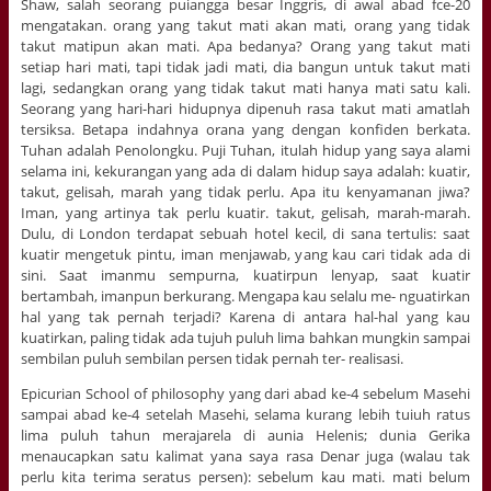
Shaw, salah seorang puiangga besar Inggris, di awal abad fce-20
mengatakan. orang yang takut mati akan mati, orang yang tidak
takut matipun akan mati. Apa bedanya? Orang yang takut mati
setiap hari mati, tapi tidak jadi mati, dia bangun untuk takut mati
lagi, sedangkan orang yang tidak takut mati hanya mati satu kali.
Seorang yang hari-hari hidupnya dipenuh rasa takut mati amatlah
tersiksa. Betapa indahnya orana yang dengan konfiden berkata.
Tuhan adalah Penolongku. Puji Tuhan, itulah hidup yang saya alami
selama ini, kekurangan yang ada di dalam hidup saya adalah: kuatir,
takut, gelisah, marah yang tidak perlu. Apa itu kenyamanan jiwa?
Iman, yang artinya tak perlu kuatir. takut, gelisah, marah-marah.
Dulu, di London terdapat sebuah hotel kecil, di sana tertulis: saat
kuatir mengetuk pintu, iman menjawab, yang kau cari tidak ada di
sini. Saat imanmu sempurna, kuatirpun lenyap, saat kuatir
bertambah, imanpun berkurang. Mengapa kau selalu me- nguatirkan
hal yang tak pernah terjadi? Karena di antara hal-hal yang kau
kuatirkan, paling tidak ada tujuh puluh lima bahkan mungkin sampai
sembilan puluh sembilan persen tidak pernah ter- realisasi.
Epicurian School of philosophy yang dari abad ke-4 sebelum Masehi
sampai abad ke-4 setelah Masehi, selama kurang lebih tuiuh ratus
lima puluh tahun merajarela di aunia Helenis; dunia Gerika
menaucapkan satu kalimat yana saya rasa Denar juga (walau tak
perlu kita terima seratus persen): sebelum kau mati. mati belum