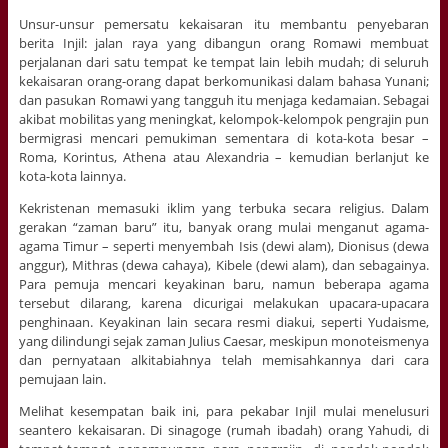
Unsur-unsur pemersatu kekaisaran itu membantu penyebaran
berita Injil: jalan raya yang dibangun orang Romawi membuat
perjalanan dari satu tempat ke tempat lain lebih mudah; di seluruh
kekaisaran orang-orang dapat berkomunikasi dalam bahasa Yunani;
dan pasukan Romawi yang tangguh itu menjaga kedamaian. Sebagai
akibat mobilitas yang meningkat, kelompok-kelompok pengrajin pun
bermigrasi mencari pemukiman sementara di kota-kota besar –
Roma, Korintus, Athena atau Alexandria – kemudian berlanjut ke
kota-kota lainnya.
Kekristenan memasuki iklim yang terbuka secara religius. Dalam
gerakan “zaman baru” itu, banyak orang mulai menganut agama-
agama Timur – seperti menyembah Isis (dewi alam), Dionisus (dewa
anggur), Mithras (dewa cahaya), Kibele (dewi alam), dan sebagainya.
Para pemuja mencari keyakinan baru, namun beberapa agama
tersebut dilarang, karena dicurigai melakukan upacara-upacara
penghinaan. Keyakinan lain secara resmi diakui, seperti Yudaisme,
yang dilindungi sejak zaman Julius Caesar, meskipun monoteismenya
dan pernyataan alkitabiahnya telah memisahkannya dari cara
pemujaan lain.
Melihat kesempatan baik ini, para pekabar Injil mulai menelusuri
seantero kekaisaran. Di sinagoge (rumah ibadah) orang Yahudi, di