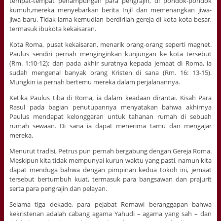
tempat-tempat penampungan para pengrajin, di pondok-pondok
kumuh,mereka menyebarkan berita Injil dan memenangkan jiwa-
jiwa baru. Tidak lama kemudian berdirilah gereja di kota-kota besar,
termasuk ibukota kekaisaran.
Kota Roma, pusat kekaisaran, menarik orang-orang seperti magnet.
Paulus sendiri pernah menginginkan kunjungan ke kota tersebut
(Rm. 1:10-12); dan pada akhir suratnya kepada jemaat di Roma, ia
sudah mengenal banyak orang Kristen di sana (Rm. 16: 13-15).
Mungkin ia pernah bertemu mereka dalam perjalanannya.
Ketika Paulus tiba di Roma, ia dalam keadaan dirantai. Kisah Para
Rasul pada bagian penutupannya menyatakan bahwa akhirnya
Paulus mendapat kelonggaran untuk tahanan rumah di sebuah
rumah sewaan. Di sana ia dapat menerima tamu dan mengajar
mereka.
Menurut tradisi, Petrus pun pernah bergabung dengan Gereja Roma.
Meskipun kita tidak mempunyai kurun waktu yang pasti, namun kita
dapat menduga bahwa dengan pimpinan kedua tokoh ini, jemaat
tersebut bertumbuh kuat, termasuk para bangsawan dan prajurit
serta para pengrajin dan pelayan.
Selama tiga dekade, para pejabat Romawi beranggapan bahwa
kekristenan adalah cabang agama Yahudi – agama yang sah – dan