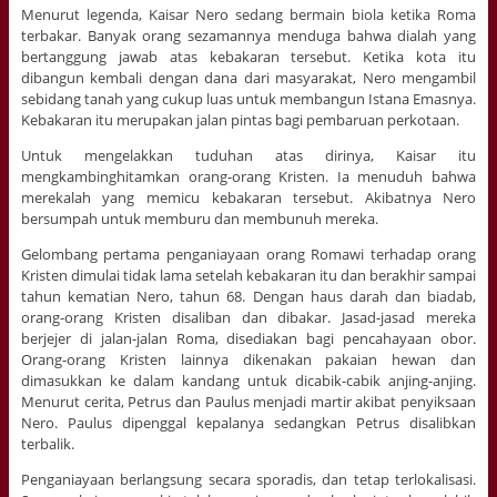
Menurut legenda, Kaisar Nero sedang bermain biola ketika Roma
terbakar. Banyak orang sezamannya menduga bahwa dialah yang
bertanggung jawab atas kebakaran tersebut. Ketika kota itu
dibangun kembali dengan dana dari masyarakat, Nero mengambil
sebidang tanah yang cukup luas untuk membangun Istana Emasnya.
Kebakaran itu merupakan jalan pintas bagi pembaruan perkotaan.
Untuk mengelakkan tuduhan atas dirinya, Kaisar itu
mengkambinghitamkan orang-orang Kristen. Ia menuduh bahwa
merekalah yang memicu kebakaran tersebut. Akibatnya Nero
bersumpah untuk memburu dan membunuh mereka.
Gelombang pertama penganiayaan orang Romawi terhadap orang
Kristen dimulai tidak lama setelah kebakaran itu dan berakhir sampai
tahun kematian Nero, tahun 68. Dengan haus darah dan biadab,
orang-orang Kristen disaliban dan dibakar. Jasad-jasad mereka
berjejer di jalan-jalan Roma, disediakan bagi pencahayaan obor.
Orang-orang Kristen lainnya dikenakan pakaian hewan dan
dimasukkan ke dalam kandang untuk dicabik-cabik anjing-anjing.
Menurut cerita, Petrus dan Paulus menjadi martir akibat penyiksaan
Nero. Paulus dipenggal kepalanya sedangkan Petrus disalibkan
terbalik.
Penganiayaan berlangsung secara sporadis, dan tetap terlokalisasi.