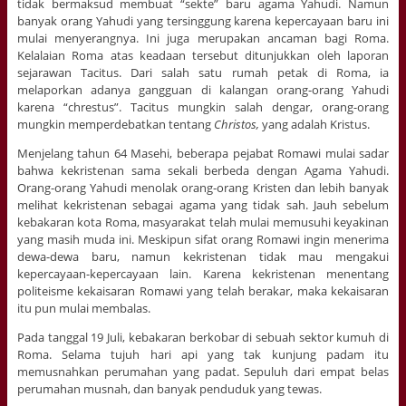
tidak bermaksud membuat “sekte” baru agama Yahudi. Namun
banyak orang Yahudi yang tersinggung karena kepercayaan baru ini
mulai menyerangnya. Ini juga merupakan ancaman bagi Roma.
Kelalaian Roma atas keadaan tersebut ditunjukkan oleh laporan
sejarawan Tacitus. Dari salah satu rumah petak di Roma, ia
melaporkan adanya gangguan di kalangan orang-orang Yahudi
karena “chrestus”. Tacitus mungkin salah dengar, orang-orang
mungkin memperdebatkan tentang
Christos,
yang adalah Kristus.
Menjelang tahun 64 Masehi, beberapa pejabat Romawi mulai sadar
bahwa kekristenan sama sekali berbeda dengan Agama Yahudi.
Orang-orang Yahudi menolak orang-orang Kristen dan lebih banyak
melihat kekristenan sebagai agama yang tidak sah. Jauh sebelum
kebakaran kota Roma, masyarakat telah mulai memusuhi keyakinan
yang masih muda ini. Meskipun sifat orang Romawi ingin menerima
dewa-dewa baru, namun kekristenan tidak mau mengakui
kepercayaan-kepercayaan lain. Karena kekristenan menentang
politeisme kekaisaran Romawi yang telah berakar, maka kekaisaran
itu pun mulai membalas.
Pada tanggal 19 Juli, kebakaran berkobar di sebuah sektor kumuh di
Roma. Selama tujuh hari api yang tak kunjung padam itu
memusnahkan perumahan yang padat. Sepuluh dari empat belas
perumahan musnah, dan banyak penduduk yang tewas.