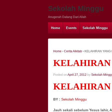
Sekolah Minggu
Anugerah Datang Dari Allah
Home
Events
Sekolah Minggu
Home
›
Cerita Alkitab
›
KELAHIRAN YANG 
KELAHIRAN 
Posted on
April 27, 2012
by
Sekolah Mingg
KELAHIRAN 
BY :
Sekolah Minggu
Jauh sekali sebelum Yesus lahir,