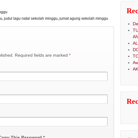
Rec
inggu
gu
,
judul lagu natal sekolah minggu
,
jumat agung sekolah minggu
De
T
A
A
D
blished. Required fields are marked
*
TO
Aw
AK
Re
 Copy This Password *