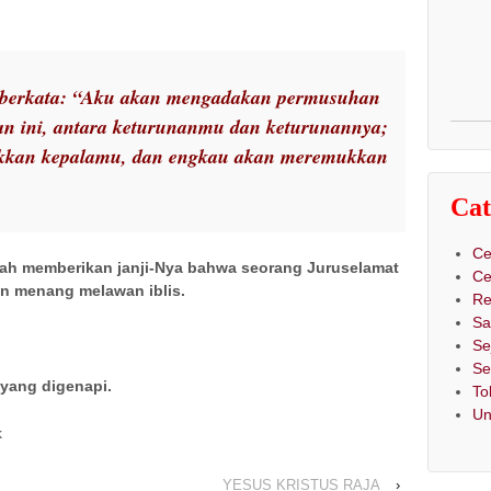
h berkata: “Aku akan mengadakan permusuhan
n ini, antara keturunanmu dan keturunannya;
kkan kepalamu, dan engkau akan meremukkan
Cat
Ce
 Allah memberikan janji-Nya bahwa seorang Juruselamat
Ce
an menang melawan iblis.
Re
Sa
Se
Se
 yang digenapi.
To
Un
k
YESUS KRISTUS RAJA
›