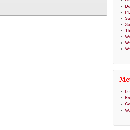
Bi
Do
Pl
Su
Su
T
We
Wo
Wo
Me
Lo
En
C
Wo