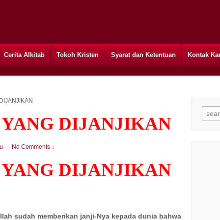
Cerita Alkitab
Tokoh Kristen
Syarat dan Ketentuan
Kontak Ka
DIJANJIKAN
Searc
YANG DIJANJIKAN
u
—
No Comments ↓
YANG DIJANJIKAN
 Allah sudah memberikan janji-Nya kepada dunia bahwa