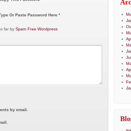
Arc
Ma
 Type Or Paste Password Here *
Ja
Oc
o far by
Spam Free Wordpress
Ma
Ap
Ma
Ja
Ju
Ma
Ap
Ma
Fe
Ja
ents by email.
Blo
ail.