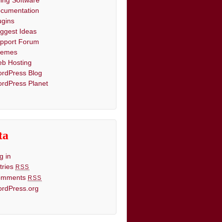
lling Software
cumentation
ugins
ggest Ideas
pport Forum
hemes
b Hosting
rdPress Blog
rdPress Planet
ta
g in
tries
RSS
omments
RSS
rdPress.org