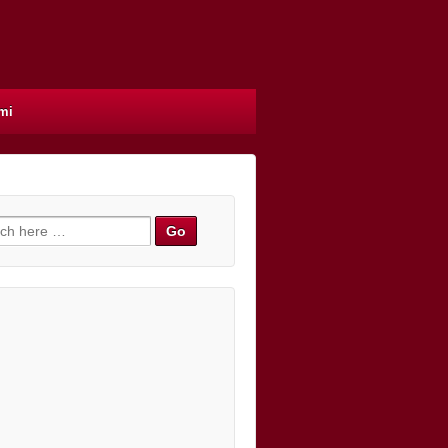
mi
h for: