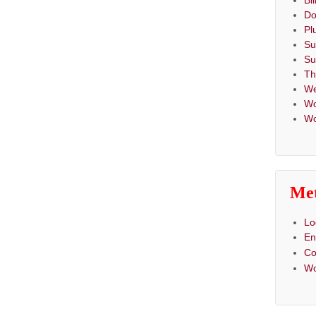
Bi
Do
Pl
Su
Su
T
We
Wo
Wo
Me
Lo
En
C
Wo