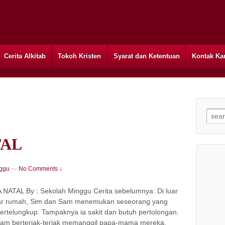
Cerita Alkitab
Tokoh Kristen
Syarat dan Ketentuan
Kontak Ka
Searc
TAL
ggu
—
No Comments ↓
NATAL By : Sekolah Minggu Cerita sebelumnya: Di luar
gar rumah, Sim dan Sam menemukan seseorang yang
tertelungkup. Tampaknya ia sakit dan butuh pertolongan.
am berteriak-teriak memanggil papa-mama mereka.