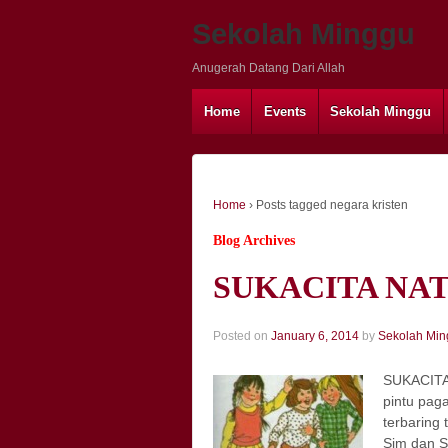
Sekolah Minggu
Anugerah Datang Dari Allah
Home
Events
Sekolah Minggu
Home
›
Posts tagged negara kristen
Blog Archives
SUKACITA NA
Posted on
January 6, 2014
by
Sekolah Min
SUKACITA 
pintu pa
terbaring 
Sim dan S