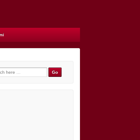
mi
h for: