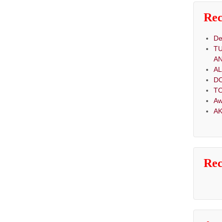
Rec
De
T
A
A
D
TO
Aw
AK
Re