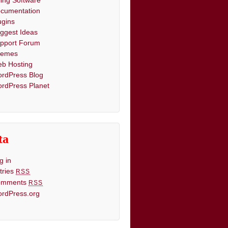
lling Software
cumentation
ugins
ggest Ideas
pport Forum
hemes
b Hosting
rdPress Blog
rdPress Planet
ta
g in
tries
RSS
omments
RSS
rdPress.org