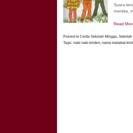
Suara te
mereka, m
Read Mo
Posted in
Cerita Sekolah Minggu
,
Sekolah
Tags:
nabi nabi kristen
,
nama malaikat kris