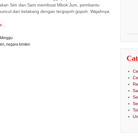
riakan Sim dan Sam membuat Mbok Jum, pembantu
uncul dari belakang dengan tergopoh-gopoh. Wajahnya
re…
 Minggu
ten
,
negara kristen
Cat
Ce
Ce
Re
Sa
Se
Se
To
Un