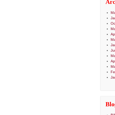
Arc
Ma
Ja
Oc
Ma
Ap
Ma
Ja
Ju
Ma
Ap
Ma
Fe
Ja
Blo