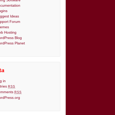
lling Software
cumentation
ugins
ggest Ideas
pport Forum
hemes
b Hosting
rdPress Blog
rdPress Planet
ta
g in
tries
RSS
omments
RSS
rdPress.org