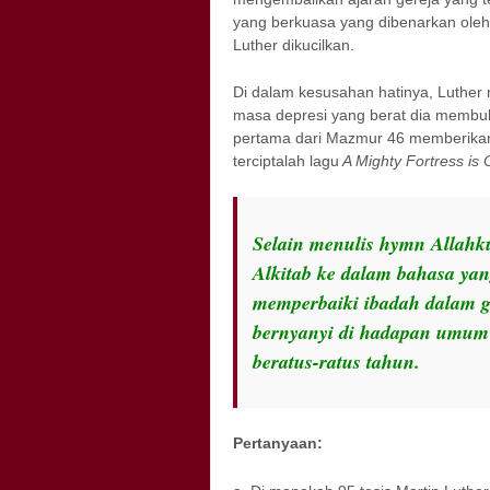
yang berkuasa yang dibenarkan oleh
Luther dikucilkan.
Di dalam kesusahan hatinya, Luther 
masa depresi yang berat dia membu
pertama dari Mazmur 46 memberikan k
terciptalah lagu
A Mighty Fortress is
Selain menulis hymn Allahk
Alkitab ke dalam bahasa yan
memperbaiki ibadah dalam g
bernyanyi di hadapan umum 
beratus-ratus tahun.
Pertanyaan: