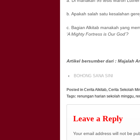
a. Di manakah 95 tesis Martin Luthe
b. Apakah salah satu kesalahan gerej
c. Bagian Alkitab manakah yang mem
‘A Mighty Fortress is Our God’?
Artikel bersumber dari : Majalah A
‹
BOHONG SANA SINI
Posted in
Cerita Alkitab
,
Cerita Sekolah M
Tags:
renungan harian sekolah minggu
,
re
Leave a Reply
Your email address will not be pu