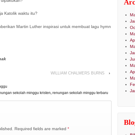
r dipakukan?
Arc
a Katolik waktu itu?
Ma
Ja
berikan Martin Luther inspirasi untuk membuat lagu hymn
Oc
Ma
Ap
Ma
Ja
nak
Ju
Ma
Ap
WILLIAM CHALMERS BURNS
›
Ma
Fe
inggu
Ja
nungan sekolah minggu kristen
,
renungan sekolah minggu terbaru
Blo
blished. Required fields are marked
*