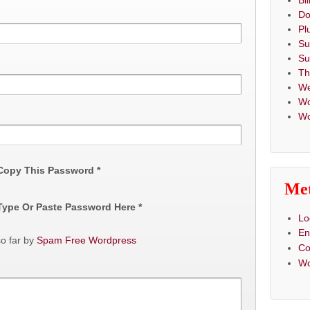
Bi
Do
Pl
Su
Su
T
We
Wo
Wo
 Copy This Password *
Me
 Type Or Paste Password Here *
Lo
En
o far by
Spam Free Wordpress
C
Wo