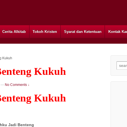
Cerita Alkitab
Tokoh Kristen
Syarat dan Ketentuan
Kontak Ka
ng Kukuh
Searc
Benteng Kukuh
—
No Comments ↓
Benteng Kukuh
ahku Jadi Benteng