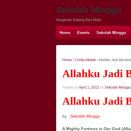
Sekolah Minggu
Anugerah Datang Dari Allah
Home
Events
Sekolah Minggu
Home
›
Cerita Alkitab
›
Allahku Jadi Bente
Allahku Jadi 
Posted on
April 1, 2012
by
Sekolah Minggu
Allahku Jadi 
by :
Sekolah Minggu
A Mighty Fortress is Our God (All