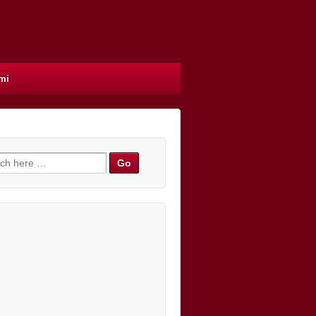
mi
h for: