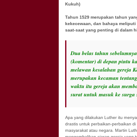
Kukuh) Battle Hym
Tahun 1529 merupakan tahun yang 
kekecewaan, dan bahaya meliputi 
saat-saat yang penting di dalam 
Dua belas tahun sebelumnya
(komentar) di depan pintu kat
melawan kesalahan gereja Kato
merupakan kecaman tentang 
waktu itu gereja akan memba
surat untuk masuk ke surga
Apa yang dilakukan Luther itu menya
drastis untuk perbaikan-perbaikan di 
masyarakat atau negara. Martin Lut
mengembalikan ajaran gereja yang te