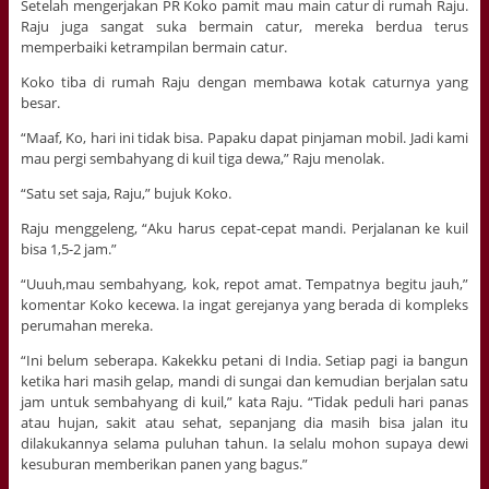
Setelah mengerjakan PR Koko pamit mau main catur di rumah Raju.
Raju juga sangat suka bermain catur, mereka berdua terus
memperbaiki ketrampilan bermain catur.
Koko tiba di rumah Raju dengan membawa kotak caturnya yang
besar.
“Maaf, Ko, hari ini tidak bisa. Papaku dapat pinjaman mobil. Jadi kami
mau pergi sembahyang di kuil tiga dewa,” Raju menolak.
“Satu set saja, Raju,” bujuk Koko.
Raju menggeleng, “Aku harus cepat-cepat mandi. Perjalanan ke kuil
bisa 1,5-2 jam.”
“Uuuh,mau sembahyang, kok, repot amat. Tempatnya begitu jauh,”
komentar Koko kecewa. Ia ingat gerejanya yang berada di kompleks
perumahan mereka.
“Ini belum seberapa. Kakekku petani di India. Setiap pagi ia bangun
ketika hari masih gelap, mandi di sungai dan kemudian berjalan satu
jam untuk sembahyang di kuil,” kata Raju. “Tidak peduli hari panas
atau hujan, sakit atau sehat, sepanjang dia masih bisa jalan itu
dilakukannya selama puluhan tahun. Ia selalu mohon supaya dewi
kesuburan memberikan panen yang bagus.”