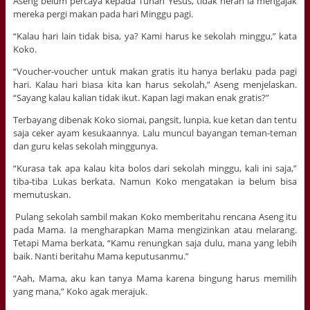
Aseng belum percaya kepada Tuhan Yesus, tidak heran ia mengajak
mereka pergi makan pada hari Minggu pagi.
“Kalau hari lain tidak bisa, ya? Kami harus ke sekolah minggu,” kata
Koko.
“Voucher-voucher untuk makan gratis itu hanya berlaku pada pagi
hari. Kalau hari biasa kita kan harus sekolah,” Aseng menjelaskan.
“Sayang kalau kalian tidak ikut. Kapan lagi makan enak gratis?”
Terbayang dibenak Koko siomai, pangsit, lunpia, kue ketan dan tentu
saja ceker ayam kesukaannya. Lalu muncul bayangan teman-teman
dan guru kelas sekolah minggunya.
“Kurasa tak apa kalau kita bolos dari sekolah minggu, kali ini saja,”
tiba-tiba Lukas berkata. Namun Koko mengatakan ia belum bisa
memutuskan.
Pulang sekolah sambil makan Koko memberitahu rencana Aseng itu
pada Mama. Ia mengharapkan Mama mengizinkan atau melarang.
Tetapi Mama berkata, “Kamu renungkan saja dulu, mana yang lebih
baik. Nanti beritahu Mama keputusanmu.”
“Aah, Mama, aku kan tanya Mama karena bingung harus memilih
yang mana,” Koko agak merajuk.