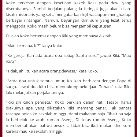
Koko terkesan dengan kesetiaan kakek Raju pada dewi yang
disembahnya. Sambil berjalan pulang ia teringat juga akan kisah-
kisah misionaris yang setia mengabarkan Injil walaupun menghadapi
berbagai rintangan. Namun, bayangan dim sum yang lezat terus
menggoda. Koko masih belum bisa mengambil keputusan.
Di jalan Koko bertemu dengan Riki yang membawa Alkitab.
“Mau ke mana, Ki?” tanya Koko.
“Ke gereja. Kan ada acara doa setiap Sabtu sore,” jawab Riki. “Mau
ikut?”
“Tidak, ah. Itu kan acara orang dewasa,” kata Koko.
“Acara doa untuk semua umur, Ko. kan berbicara dengan Bapa di
surga. Lewat doa kita bisa mendukung pekerjaan Tuhan,” kata Riki,
lalu melanjutkan perjalanannya.
“Riki sih calon pendeta,” Koko berkilah dalam hati. Tetapi, harus
diakuinya apa yang dikatakan Riki memang benar. Tak pantas
rasanya bolos ke sekolah minggu demi makanan saja. Tiba-tiba saja
ia berbelok ke arah rumah Aseng. Di teras rumah Aseng, Koko
memberitahukan bahwa besok ia tidak bisa ikut makan dim sum
karena mau ke sekolah minggu.