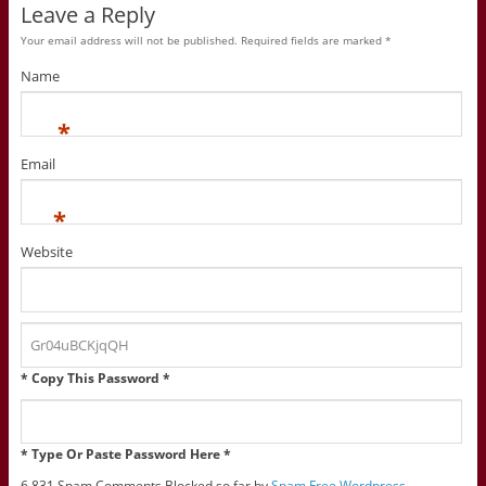
Leave a Reply
Your email address will not be published. Required fields are marked
*
Name
*
Email
*
Website
* Copy This Password *
* Type Or Paste Password Here *
6,831 Spam Comments Blocked so far by
Spam Free Wordpress