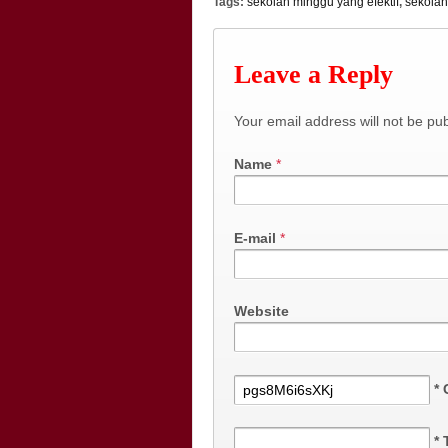
Tags:
sekolah minggu yang efektif
,
sekola
Leave a Reply
Your email address will not be pu
Name
*
E-mail
*
Website
*
*