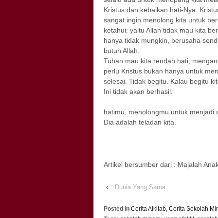
Kristus dan kebaikan hati-Nya. Kris
sangat ingin menolong kita untu
ketahui: yaitu Allah tidak mau kita
hanya tidak mungkin, berusaha send
butu
Tuhan mau kita rendah hati, mengand
perlu Kristus bukan hanya untuk me
selesai. Tidak begitu. Kalau begitu
Ini tidak 
Tuhan Yesu
hatimu, menolongmu untuk menjadi se
Dia adalah teladan kita.
Artikel bersumber dari : Majalah Ana
‹
Dunia Yang Sama
Posted in
Cerita Alkitab
,
Cerita Sekolah M