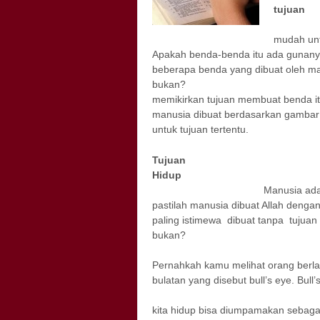
mudah unt
Apakah benda-benda itu ada gunanya? 
beberapa benda yang dibuat oleh ma
bukan? Ketika manusi
memikirkan tujuan membuat benda it
manusia dibuat berdasarkan gambar 
untuk tujuan tertentu.
Tujuan
H
Manusia adalah hasi
pastilah manusia dibuat Allah dengan
paling istimewa dibuat tanpa tujuan 
buk
Tujuan itu adalah s
Pernahkah kamu melihat orang berla
bulatan yang disebut bull’s eye. Bul
Tu
kita hidup bisa diumpamakan sebagai b