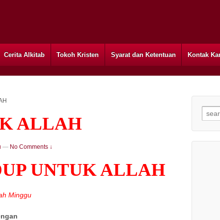
Cerita Alkitab
Tokoh Kristen
Syarat dan Ketentuan
Kontak Ka
AH
Searc
UK ALLAH
u
—
No Comments ↓
DUP UNTUK ALLAH
ah Minggu
engan