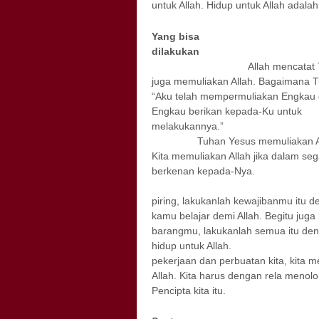
untuk Allah. Hidup untuk Allah adalah 
Yang bisa
dil
Allah mencatat Tuhan Y
juga memuliakan Allah. Bagaimana T
“Aku telah mempermuliakan Engkau 
Engkau berikan kepada-Ku untuk
melak
Tuhan Yesus memuliakan Allah d
Kita memuliakan Allah jika dalam se
berkenan 
Ketika kamu
piring, lakukanlah kewajibanmu itu d
kamu belajar demi Allah. Begitu jug
barangmu, lakukanlah semua itu den
hidup untu
pekerjaan dan perbuatan kita, kita 
Allah. Kita harus dengan rela menol
Pencipta kita itu.