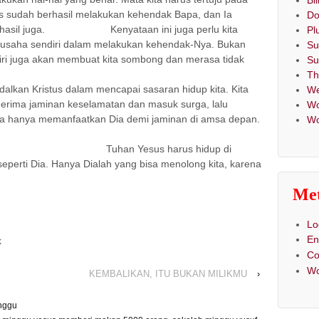
Bi
tus sudah berhasil melakukan kehendak Bapa, dan Ia
Do
k berhasil juga. Kenyataan ini juga perlu kita
Pl
 berusaha sendiri dalam melakukan kehendak-Nya. Bukan
Su
iri juga akan membuat kita sombong dan merasa tidak
Su
h Allah.
T
alkan Kristus dalam mencapai sasaran hidup kita. Kita
We
nerima jaminan keselamatan dan masuk surga, lalu
Wo
 kita hanya memanfaatkan Dia demi jaminan di amsa depan.
Wo
akan berhasil.
s harus hidup di
perti Dia. Hanya Dialah yang bisa menolong kita, karena
Me
Lo
En
k
C
Wo
KEMBALIKAN, ITU BUKAN MILIKMU
›
inggu