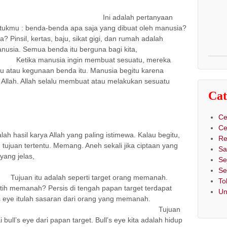
tujuan
Ini adalah pertanyaan
ukmu : benda-benda apa saja yang dibuat oleh manusia?
Pinsil, kertas, baju, sikat gigi, dan rumah adalah
nusia. Semua benda itu berguna bagi kita,
a ingin membuat sesuatu, mereka
u atau kegunaan benda itu. Manusia begitu karena
Allah. Allah selalu membuat atau melakukan sesuatu
Cat
Ce
idup
Ce
l karya Allah yang paling istimewa. Kalau begitu,
Re
 tujuan tertentu. Memang. Aneh sekali jika ciptaan yang
Sa
yang jelas,
Se
an?
Se
eperti target orang memanah.
To
tih memanah? Persis di tengah papan target terdapat
Un
l’s eye itulah sasaran dari orang yang memanah.
juan
ull’s eye dari papan target. Bull’s eye kita adalah hidup