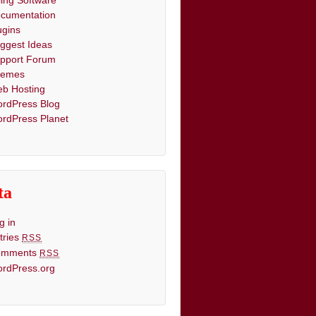
lling Software
cumentation
ugins
ggest Ideas
pport Forum
hemes
b Hosting
rdPress Blog
rdPress Planet
ta
g in
tries
RSS
omments
RSS
rdPress.org