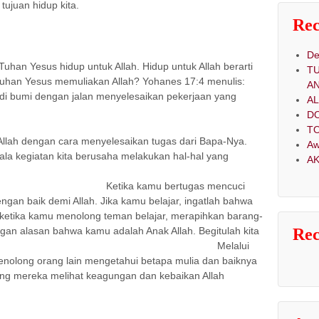
tujuan hidup kita.
Rec
akukan
De
esus hidup untuk Allah. Hidup untuk Allah berarti
T
uhan Yesus memuliakan Allah? Yohanes 17:4 menulis:
A
di bumi dengan jalan menyelesaikan pekerjaan yang
A
D
ukannya.”
TO
engan cara menyelesaikan tugas dari Bapa-Nya.
Aw
gala kegiatan kita berusaha melakukan hal-hal yang
AK
kepada-Nya.
 bertugas mencuci
engan baik demi Allah. Jika kamu belajar, ingatlah bahwa
a ketika kamu menolong teman belajar, merapihkan barang-
gan alasan bahwa kamu adalah Anak Allah. Begitulah kita
Re
k Allah. Melalui
menolong orang lain mengetahui betapa mulia dan baiknya
ong mereka melihat keagungan dan kebaikan Allah