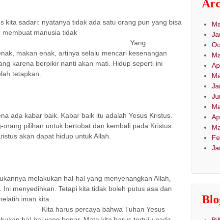
Arc
yataan
 sadari: nyatanya tidak ada satu orang pun yang bisa
Ma
ah membuat manusia tidak
Ja
u. Yang
Oc
enak, makan enak, artinya selalu mencari kesenangan
Ma
ng karena berpikir nanti akan mati. Hidup seperti ini
Ap
elah tetapkan.
Ma
Ja
Ju
istus
Ma
 kabar baik. Kabar baik itu adalah Yesus Kristus.
Ap
rang pilihan untuk bertobat dan kembali pada Kristus.
Ma
istus akan dapat hidup untuk Allah.
Fe
Ja
ya melakukan hal-hal yang menyenangkan Allah,
. Ini menyedihkan. Tetapi kita tidak boleh putus asa dan
Blo
h saatnya kita melatih iman kita.
caya bahwa Tuhan Yesus
kukan hal-hal yang benar. Mata kita harus tertuju pada