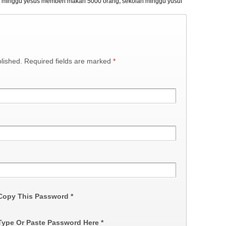
h minggu yesus memberi makan 5000 orang
,
sekolah minggu yusuf
blished. Required fields are marked
*
 Copy This Password *
 Type Or Paste Password Here *