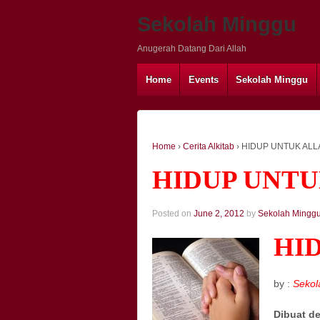
Sekolah Minggu
Anugerah Datang Dari Allah
Home
Events
Sekolah Minggu
Home
›
Cerita Alkitab
›
HIDUP UNTUK ALL
HIDUP UNT
Posted on
June 2, 2012
by
Sekolah Mingg
HI
by :
Sekol
Dibuat d