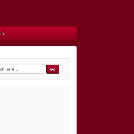
mi
h for: