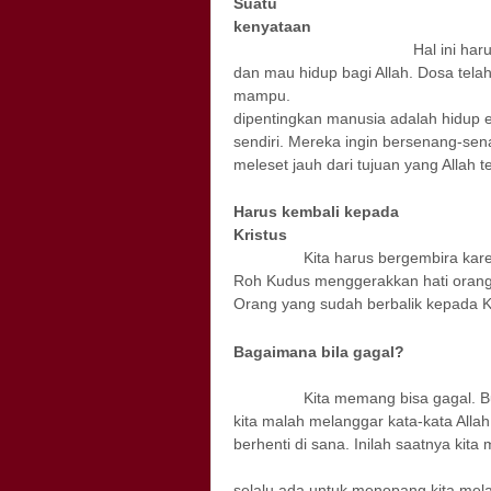
Suatu
ken
Hal ini harus kita
dan mau hidup bagi Allah. Dosa tel
mamp
dipentingkan manusia adalah hidup 
sendiri. Mereka ingin bersenang-sena
meleset jauh dari tujuan yang Allah t
Harus kembali kepada
Kr
Kita harus bergembira karena ada
Roh Kudus menggerakkan hati orang-o
Orang yang sudah berbalik kepada Kr
Bagaimana bila gagal?
Kita memang bisa gagal. Bukann
kita malah melanggar kata-kata Allah
berhenti di sana. Inila
Kita harus per
selalu ada untuk menopang kita mela