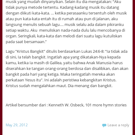
musik yang mudah dinyanyikan. Selain itu dia mengatakan: “Aku
tidak punya metode tertentu. Kadang-kadang musik itu datang
dengan diikuti kata-kata. … ketika perasaanku tersentuh oleh musik
atau pun kata-kata entah itu di rumah atau pun di jalanan, aku
langsung menulis sebuah lagu…. musik selalu ada dalam pikiranku
setiap waktu. Aku menuliskan nada-nada dulu lalu mencobanya di
organ. Seringkali, kata-kata dan melodi dari suatu lagu kutuliskan
pada saat bersamaan.”
Lagu “Kristus Bangkit” ditulis berdasarkan Lukas 24:6-8: “Ia tidak ada
di sini, Ia telah bangkit. Ingatlah apa yang dikatakan-Nya kepada
kamu, ketika Ia masih di Galilea, yaitu bahwa Anak Manusia harus
diserahkan ke tangan orang-orang berdosa dan disalibkan, dan akan
bangkit pada hari yang ketiga. Maka teringatlah mereka akan
perkataan Yesus itu”. Ini adalah peristiwa kebangkitan Kristus.
Kristus sudah mengalahkan maut. Dia menang dan bangkit.
Artikel bersumber dari : Kenneth W. Osbeck, 101 more hymn stories
May 29, 2012
Leave a reply