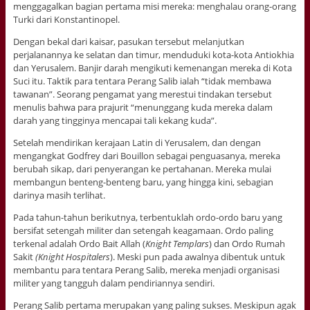
menggagalkan bagian pertama misi mereka: menghalau orang-orang
Turki dari Konstantinopel.
Dengan bekal dari kaisar, pasukan tersebut melanjutkan
perjalanannya ke selatan dan timur, menduduki kota-kota Antiokhia
dan Yerusalem. Banjir darah mengikuti kemenangan mereka di Kota
Suci itu. Taktik para tentara Perang Salib ialah “tidak membawa
tawanan”. Seorang pengamat yang merestui tindakan tersebut
menulis bahwa para prajurit “menunggang kuda mereka dalam
darah yang tingginya mencapai tali kekang kuda”.
Setelah mendirikan kerajaan Latin di Yerusalem, dan dengan
mengangkat Godfrey dari Bouillon sebagai penguasanya, mereka
berubah sikap, dari penyerangan ke pertahanan. Mereka mulai
membangun benteng-benteng baru, yang hingga kini, sebagian
darinya masih terlihat.
Pada tahun-tahun berikutnya, terbentuklah ordo-ordo baru yang
bersifat setengah militer dan setengah keagamaan. Ordo paling
terkenal adalah Ordo Bait Allah (
Knight Templars
) dan Ordo Rumah
Sakit
(Knight Hospitalers
). Meski pun pada awalnya dibentuk untuk
membantu para tentara Perang Salib, mereka menjadi organisasi
militer yang tangguh dalam pendiriannya sendiri.
Perang Salib pertama merupakan yang paling sukses. Meskipun agak