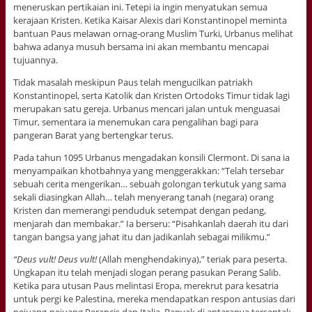
meneruskan pertikaian ini. Tetepi ia ingin menyatukan semua
kerajaan Kristen. Ketika Kaisar Alexis dari Konstantinopel meminta
bantuan Paus melawan ornag-orang Muslim Turki, Urbanus melihat
bahwa adanya musuh bersama ini akan membantu mencapai
tujuannya.
Tidak masalah meskipun Paus telah mengucilkan patriakh
Konstantinopel, serta Katolik dan Kristen Ortodoks Timur tidak lagi
merupakan satu gereja. Urbanus mencari jalan untuk menguasai
Timur, sementara ia menemukan cara pengalihan bagi para
pangeran Barat yang bertengkar terus.
Pada tahun 1095 Urbanus mengadakan konsili Clermont. Di sana ia
menyampaikan khotbahnya yang menggerakkan: “Telah tersebar
sebuah cerita mengerikan… sebuah golongan terkutuk yang sama
sekali diasingkan Allah… telah menyerang tanah (negara) orang
Kristen dan memerangi penduduk setempat dengan pedang,
menjarah dan membakar.” Ia berseru: “Pisahkanlah daerah itu dari
tangan bangsa yang jahat itu dan jadikanlah sebagai milikmu.”
“Deus vult! Deus vult!
(Allah menghendakinya),” teriak para peserta.
Ungkapan itu telah menjadi slogan perang pasukan Perang Salib.
Ketika para utusan Paus melintasi Eropa, merekrut para kesatria
untuk pergi ke Palestina, mereka mendapatkan respon antusias dari