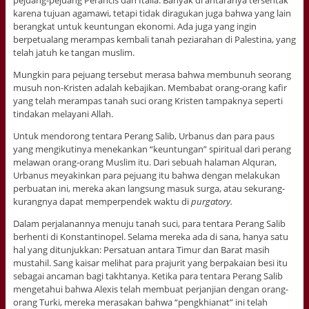
pejuang-pejuang Perancis dan Italia. Banyak di antaranya tersentak
karena tujuan agamawi, tetapi tidak diragukan juga bahwa yang lain
berangkat untuk keuntungan ekonomi. Ada juga yang ingin
berpetualang merampas kembali tanah peziarahan di Palestina, yang
telah jatuh ke tangan muslim.
Mungkin para pejuang tersebut merasa bahwa membunuh seorang
musuh non-Kristen adalah kebajikan. Membabat orang-orang kafir
yang telah merampas tanah suci orang Kristen tampaknya seperti
tindakan melayani Allah.
Untuk mendorong tentara Perang Salib, Urbanus dan para paus
yang mengikutinya menekankan “keuntungan” spiritual dari perang
melawan orang-orang Muslim itu. Dari sebuah halaman Alquran,
Urbanus meyakinkan para pejuang itu bahwa dengan melakukan
perbuatan ini, mereka akan langsung masuk surga, atau sekurang-
kurangnya dapat memperpendek waktu di
purgatory.
Dalam perjalanannya menuju tanah suci, para tentara Perang Salib
berhenti di Konstantinopel. Selama mereka ada di sana, hanya satu
hal yang ditunjukkan: Persatuan antara Timur dan Barat masih
mustahil. Sang kaisar melihat para prajurit yang berpakaian besi itu
sebagai ancaman bagi takhtanya. Ketika para tentara Perang Salib
mengetahui bahwa Alexis telah membuat perjanjian dengan orang-
orang Turki, mereka merasakan bahwa “pengkhianat” ini telah