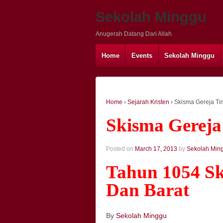
Sekolah Minggu
Anugerah Datang Dari Allah
Home
Events
Sekolah Minggu
Home
›
Sejarah Kristen
›
Skisma Gereja Ti
Skisma Gereja
Posted on
March 17, 2013
by
Sekolah Min
Tahun 1054 Sk
Dan Barat
By
Sekolah Minggu