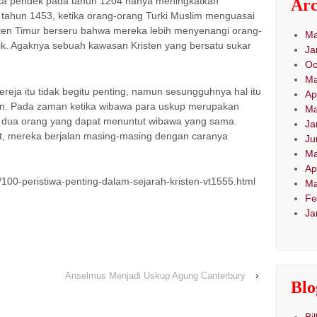
ngka pendek pada tahun 1204 hanya meningkatkan
Arc
tahun 1453, ketika orang-orang Turki Muslim menguasai
sten Timur berseru bahwa mereka lebih menyenangi orang-
Ma
ik. Agaknya sebuah kawasan Kristen yang bersatu sukar
Ja
Oc
Ma
eja itu tidak begitu penting, namun sesungguhnya hal itu
Ap
n. Pada zaman ketika wibawa para uskup merupakan
Ma
 ada dua orang yang dapat menuntut wibawa yang sama.
Ja
at, mereka berjalan masing-masing dengan caranya
Ju
Ma
Ap
/100-peristiwa-penting-dalam-sejarah-kristen-vt1555.html
Ma
Fe
Ja
Anselmus Menjadi Uskup Agung Canterbury
›
Blo