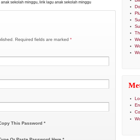
Bi
as anak sekolah minggu
,
lirik lagu anak sekolah minggu
Do
Pl
Su
Su
T
We
blished. Required fields are marked
*
Wo
Wo
Me
Lo
En
C
Wo
 Copy This Password *
 Type Or Paste Password Here *