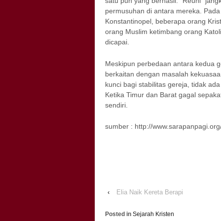
satu pun yang berhasil. “Reuni” ja
permusuhan di antara mereka. Pada 
Konstantinopel, beberapa orang Kri
orang Muslim ketimbang orang Katol
dicapai.
Meskipun perbedaan antara kedua ger
berkaitan dengan masalah kekuasaa
kunci bagi stabilitas gereja, tidak
Ketika Timur dan Barat gagal sepak
sendiri.
sumber : http://www.sarapanpagi.org
‹
Elia Naik Kereta Berapi
Posted in
Sejarah Kristen