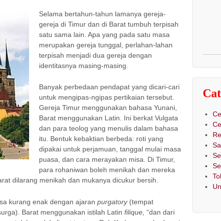
Selama bertahun-tahun lamanya gereja-
gereja di Timur dan di Barat tumbuh terpisah
satu sama lain. Apa yang pada satu masa
merupakan gereja tunggal, perlahan-lahan
terpisah menjadi dua gereja dengan
identitasnya masing-masing.
Banyak perbedaan pendapat yang dicari-cari
Cat
untuk mengipas-ngipas pertikaian tersebut.
Gereja Timur menggunakan bahasa Yunani,
Ce
Barat menggunakan Latin. Ini berkat Vulgata
Ce
dan para teolog yang menulis dalam bahasa
Re
itu. Bentuk kebaktian berbeda: roti yang
Sa
dipakai untuk perjamuan, tanggal mulai masa
Se
puasa, dan cara merayakan misa. Di Timur,
Se
para rohaniwan boleh menikah dan mereka
To
rat dilarang menikah dan mukanya dicukur bersih.
Un
asa kurang enak dengan ajaran
purgatory
(tempat
urga). Barat menggunakan istilah Latin
filique,
“dan dari