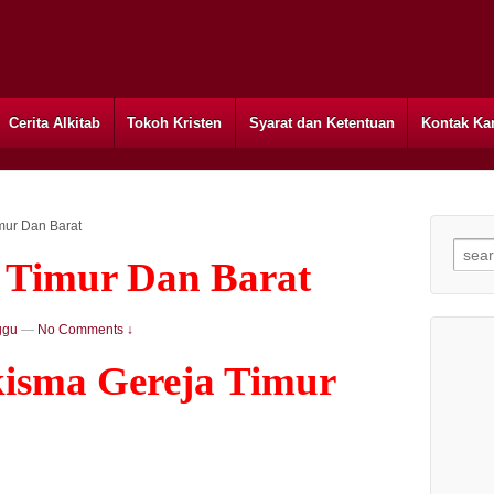
Cerita Alkitab
Tokoh Kristen
Syarat dan Ketentuan
Kontak Ka
mur Dan Barat
Searc
 Timur Dan Barat
ggu
—
No Comments ↓
isma Gereja Timur