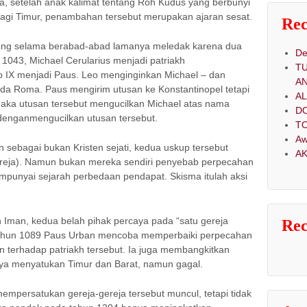
, setelah anak kalimat tentang Roh Kudus yang berbunyi
agi Timur, penambahan tersebut merupakan ajaran sesat.
Rec
ung selama berabad-abad lamanya meledak karena dua
De
 1043, Michael Cerularius menjadi patriakh
T
o IX menjadi Paus. Leo menginginkan Michael – dan
A
pada Roma. Paus mengirim utusan ke Konstantinopel tetapi
A
aka utusan tersebut mengucilkan Michael atas nama
D
denganmengucilkan utusan tersebut.
TO
Aw
sebagai bukan Kristen sejati, kedua uskup tersebut
AK
reja). Namun bukan mereka sendiri penyebab perpecahan
mempunyai sejarah perbedaan pendapat. Skisma itulah aksi
 Iman, kedua belah pihak percaya pada “satu gereja
Re
. Tahun 1089 Paus Urban mencoba memperbaiki perpecahan
 terhadap patriakh tersebut. Ia juga membangkitkan
ya menyatukan Timur dan Barat, namun gagal.
mpersatukan gereja-gereja tersebut muncul, tetapi tidak