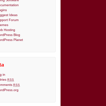
lling Software
cumentation
ugins
ggest Ideas
pport Forum
hemes
b Hosting
rdPress Blog
rdPress Planet
ta
g in
tries
RSS
omments
RSS
rdPress.org