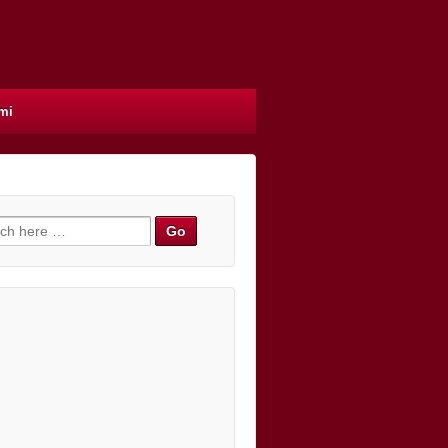
mi
h for: