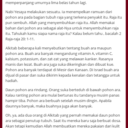
memperpanjang umurnya lima belas tahun lagi.
Nabi Yesaya melakukan sesuatu. Ia menempelkan ramuan dari
pohon ara pada bagian tubuh raja yang terkena penyakit itu. Raja itu
pun sembuh. Allah yang menyembuhkan raja itu. Allah memakai
bahan dari pohon ara sebagai alat-Nya untuk menyembuhkan raja
itu. Tahukah kamu siapa nama raja itu? Kalau belum tahu , bacalah 2
Raja-raja 20: 1-11.
Alkitab beberapa kali menyebutkan tentang buah ara maupun
pohon ara. Buah ara banyak mengandung vitamin A, vitamin C,
kalsium, potassium, dan zat-zat yang melawan kanker. Rasanya
manis dan lezat. Buah ara juga suka dikeringkan dan dibuat kue.
Pohon ara banyak terdapat di Mesir dan Kanaan. Di Israel buah ara
dijual di pasar dan suka dikirim kepada kenalan dan tetangga untuk
hadiah.
Daun pohon ara rindang. Orang suka berteduh di bawah pohon ara.
Kalau ranting pohon ara mulai bertunas itu tandanya musim panas
hampir tiba. Pohon ara berbuah setelah musim dingin. Apabila
daunnya banyak, maka buahnya juga akan banyak.
Oh, ya, ada dua orang di Alkitab yang pernah memakai daun pohon
ara sebagai penutup tubuh. Saat itu mereka baru saja berbuat dosa.
Akan tetapi kemudian Allah membuatkan mereka pakaian dari kulit