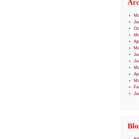
Arc
Ma
Ja
Oc
Ma
Ap
Ma
Ja
Ju
Ma
Ap
Ma
Fe
Ja
Blo