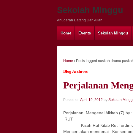
Sekolah Minggu
Anugerah Datang Dari Allah
Home
Events
Sekolah Minggu
Home
›
Posts tagged naskah drama paska
Blog Archives
Perjalanan Menge
Posted on
April 19, 2012
by
Sekolah Mingg
Perjalanan Mengenal Alkitab (7) by 
R
Kisah Rut Kitab Rut Terdiri dari 
Menceritakan mengenai : Konsep p