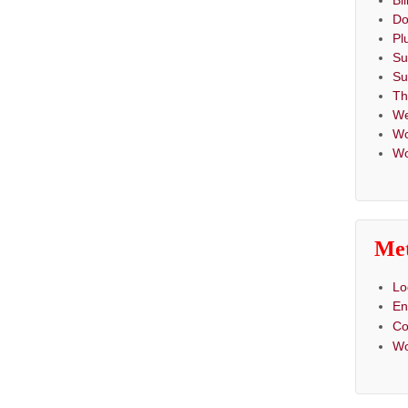
Bi
Do
Pl
Su
Su
T
We
Wo
Wo
Me
Lo
En
C
Wo