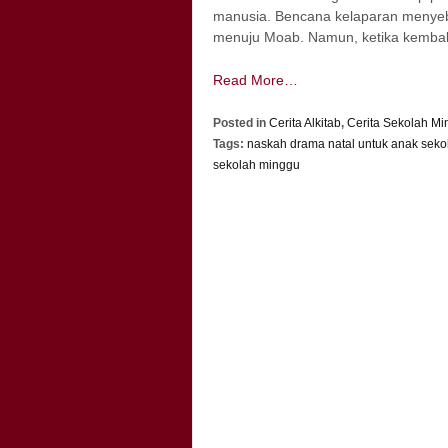
manusia. Bencana kelaparan menyeba
menuju Moab. Namun, ketika kembal
Read More…
Posted in
Cerita Alkitab
,
Cerita Sekolah M
Tags:
naskah drama natal untuk anak sek
sekolah minggu