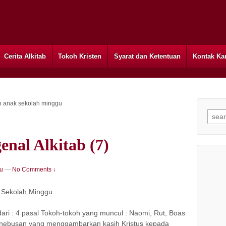
Cerita Alkitab
Tokoh Kristen
Syarat dan Ketentuan
Kontak Ka
h anak sekolah minggu
Searc
nal Alkitab (7)
u
—
No Comments ↓
: Sekolah Minggu
UT
: 4 pasal Tokoh-tokoh yang muncul : Naomi, Rut, Boas
enebusan yang menggambarkan kasih Kristus kepada