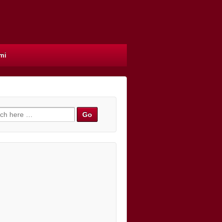
mi
h for: