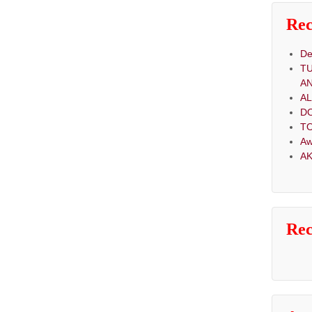
Rec
De
T
A
A
D
TO
Aw
AK
Re