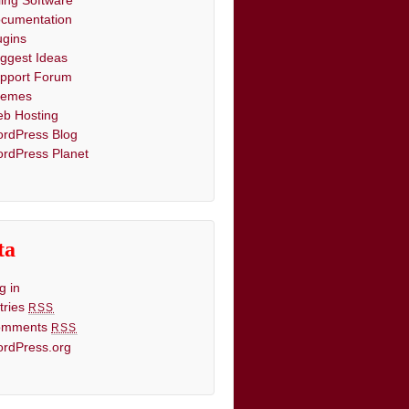
lling Software
cumentation
ugins
ggest Ideas
pport Forum
hemes
b Hosting
rdPress Blog
rdPress Planet
ta
g in
tries
RSS
omments
RSS
rdPress.org