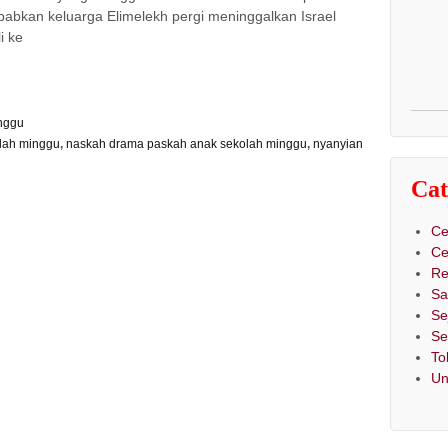
bkan keluarga Elimelekh pergi meninggalkan Israel
i ke
inggu
olah minggu
,
naskah drama paskah anak sekolah minggu
,
nyanyian
Cat
Ce
Ce
Re
Sa
Se
Se
To
Un