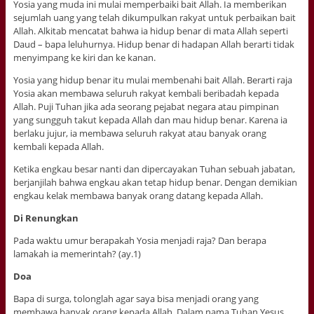
Yosia yang muda ini mulai memperbaiki bait Allah. Ia memberikan
sejumlah uang yang telah dikumpulkan rakyat untuk perbaikan bait
Allah. Alkitab mencatat bahwa ia hidup benar di mata Allah seperti
Daud – bapa leluhurnya. Hidup benar di hadapan Allah berarti tidak
menyimpang ke kiri dan ke kanan.
Yosia yang hidup benar itu mulai membenahi bait Allah. Berarti raja
Yosia akan membawa seluruh rakyat kembali beribadah kepada
Allah. Puji Tuhan jika ada seorang pejabat negara atau pimpinan
yang sungguh takut kepada Allah dan mau hidup benar. Karena ia
berlaku jujur, ia membawa seluruh rakyat atau banyak orang
kembali kepada Allah.
Ketika engkau besar nanti dan dipercayakan Tuhan sebuah jabatan,
berjanjilah bahwa engkau akan tetap hidup benar. Dengan demikian
engkau kelak membawa banyak orang datang kepada Allah.
Di Renungkan
Pada waktu umur berapakah Yosia menjadi raja? Dan berapa
lamakah ia memerintah? (ay.1)
Doa
Bapa di surga, tolonglah agar saya bisa menjadi orang yang
membawa banyak orang kepada Allah. Dalam nama Tuhan Yesus