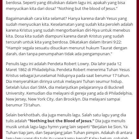
berdosa. Seperti yang dituliskan dalam lagu ini, apakah yang bisa
menyucikan kita dari dosa? “Nothing but the blood of Jesus.”
Bagaimanakah cara kita selamat? Hanya karena darah Yesus yang
sudah menyucikan kita. Keselamatan yang sudah kita peroleh adalah
karena Kristus yang sudah mengorbankan diri-Nya untuk menebus
kita. Dosa kita sudah diampuni karena darah Kristus yang sudah
tercurah untuk kita yang berdosa. Dikatakan dalam Ibrani 9:22:
“Hampir segala sesuatu disucikan menurut hukum Taurat dengan
darah, dan tanpa penumpahan tidak ada pengampunan.”
Penulis lagu ini adalah Pendeta Robert Lowry. Dia lahir pada 12
Maret 1862 di Philadelphia. Pendeta Robert menerima Tuhan Yesus
Kristus sebagai Juruselamat hidupnya pada saat berumur 17 tahun.
Dia menyerahkan dirinya untuk melayani Tuhan seumur hidup.
Setelah lulus dari SMA, dia melanjutkan pelajarannya di Bucknell
University. Kemudian dia melayani di gereja yang ada di Philadelphia,
New Jersey, New York City, dan Brooklyn. Dia melayani sampai
berumur 73 tahun.
Selain berkhotbah, dia juga menulis lagu. Salah satu lagu yang dia
tulis adalah
“Nothing but the Blood of Jesus.”
Dia juga menulis
musik untuk lagu-lagu hymn yang lain seperti “Berjalan ke Sion, Ya
Tuhan tiap jam, dan Sepanjang jalan Tuhan pimpin. Adakah di antara
lagu-lagu yang dia tulis itu yang kamu kenal? Kalau belum, cobalah