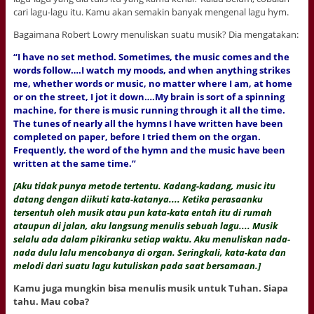
cari lagu-lagu itu. Kamu akan semakin banyak mengenal lagu hym.
Bagaimana Robert Lowry menuliskan suatu musik? Dia mengatakan:
“I have no set method. Sometimes, the music comes and the
words follow….I watch my moods, and when anything strikes
me, whether words or music, no matter where I am, at home
or on the street, I jot it down….My brain is sort of a spinning
machine, for there is music running through it all the time.
The tunes of nearly all the hymns I have written have been
completed on paper, before I tried them on the organ.
Frequently, the word of the hymn and the music have been
written at the same time.”
[Aku tidak punya metode tertentu. Kadang-kadang, music itu
datang dengan diikuti kata-katanya.... Ketika perasaanku
tersentuh oleh musik atau pun kata-kata entah itu di rumah
ataupun di jalan, aku langsung menulis sebuah lagu.... Musik
selalu ada dalam pikiranku setiap waktu. Aku menuliskan nada-
nada dulu lalu mencobanya di organ. Seringkali, kata-kata dan
melodi dari suatu lagu kutuliskan pada saat bersamaan.]
Kamu juga mungkin bisa menulis musik untuk Tuhan. Siapa
tahu. Mau coba?