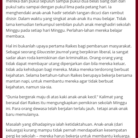
mereka dari pukul sepuluh sampai pukul dua belas siang dan dari
pukul satu sampai dengan pukul lima pada petang hari. Ia
menghendaki anak-anak hadir setelah tangan dicuci dan rambut
disisir. Dalam waktu yang singkat anak-anak itu mau belajar. Tidak
lama kemudian terkumpul sembilan puluh anak menghadiri sekolah
Minggu pada setiap hari Minggu. Perlahan-lahan mereka belajar
membaca.
Hal ini bukanlah upaya pertama Raikes bagi pembaruan masyarakat.
Sebagai seorang
Gloucester Journal
yang berpikiran liberal, ia sangat
sadar akan roda kemiskinan dan kriminalitas. Orang-orang yang
tidak dapat membayar utang dipenjarkan dan bila mereka keluar,
tidak ada kehidupan bagi mereka. Maka mereka terdorong berbuat
kejahatan. Selama bertahun-tahun Raikes berupaya bekerja bersama
mantan napi, untuk membantu mereka agar tidak berbuat
kejahatan, namun sia-sia.
“Dunia bergerak maju di atas kaki anak-anak kecil.” Kalimat yang
berasal dari Raikes itu mengungkapkan pemikiran sekolah Minggu
ini. Para orang dewasa telah berjalan terlalu jauh, tetapi anak-anak
baru memulainya.
Masalah yang dihadapinya ialah ketidaktahuan. Anak-anak (dari
keluarga) kurang mampu tidak pernah mendapatkan kesempatan
pergi ke sekolah – mereka harus bekerja untuk membantu keluarga.