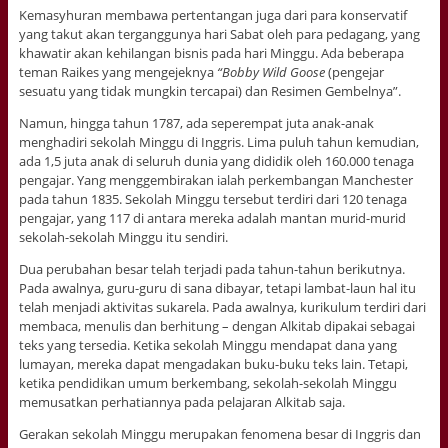
Kemasyhuran membawa pertentangan juga dari para konservatif
yang takut akan terganggunya hari Sabat oleh para pedagang, yang
khawatir akan kehilangan bisnis pada hari Minggu. Ada beberapa
teman Raikes yang mengejeknya
“Bobby Wild Goose
(pengejar
sesuatu yang tidak mungkin tercapai) dan Resimen Gembelnya”.
Namun, hingga tahun 1787, ada seperempat juta anak-anak
menghadiri sekolah Minggu di Inggris. Lima puluh tahun kemudian,
ada 1,5 juta anak di seluruh dunia yang dididik oleh 160.000 tenaga
pengajar. Yang menggembirakan ialah perkembangan Manchester
pada tahun 1835. Sekolah Minggu tersebut terdiri dari 120 tenaga
pengajar, yang 117 di antara mereka adalah mantan murid-murid
sekolah-sekolah Minggu itu sendiri.
Dua perubahan besar telah terjadi pada tahun-tahun berikutnya.
Pada awalnya, guru-guru di sana dibayar, tetapi lambat-laun hal itu
telah menjadi aktivitas sukarela. Pada awalnya, kurikulum terdiri dari
membaca, menulis dan berhitung – dengan Alkitab dipakai sebagai
teks yang tersedia. Ketika sekolah Minggu mendapat dana yang
lumayan, mereka dapat mengadakan buku-buku teks lain. Tetapi,
ketika pendidikan umum berkembang, sekolah-sekolah Minggu
memusatkan perhatiannya pada pelajaran Alkitab saja.
Gerakan sekolah Minggu merupakan fenomena besar di Inggris dan