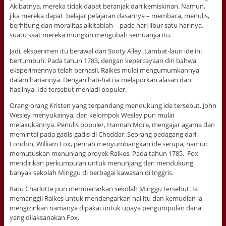
Akibatnya, mereka tidak dapat beranjak dari kemiskinan. Namun,
jika mereka dapat belajar pelajaran dasarnya – membaca, menulis,
berhitung dan moralitas alkitabiah – pada hari libur satu harinya,
suatu saat mereka mungkin mengubah semuanya itu.
Jadi, eksperimen itu berawal dari Sooty Alley. Lambat-laun ide ini
bertumbuh. Pada tahun 1783, dengan kepercayaan diri bahwa
eksperimennya telah berhasil, Raikes mulai mengumumkannya
dalam hariannya. Dengan hati-hati ia melaporkan alasan dan
hasilnya. Ide tersebut menjadi populer.
Orang-orang Kristen yang terpandang mendukung ide tersebut. John
Wesley menyukainya, dan kelompok Wesley pun mulai
melakukannya. Penulis populer, Hannah More, mengajar agama dan
memintal pada gadis-gadis di Cheddar. Seorang pedagang dari
London, William Fox, pernah menyumbangkan ide serupa, namun
memutuskan menunjang proyek Raikes. Pada tahun 1785, Fox
mendirikan perkumpulan untuk menunjang dan mendukung
banyak sekolah Minggu di berbagai kawasan di Inggris.
Ratu Charlotte pun membenarkan sekolah Minggu tersebut. Ia
memanggil Raikes untuk mendengarkan hal itu dan kemudian ia
mengizinkan namanya dipakai untuk upaya pengumpulan dana
yang dilaksanakan Fox.