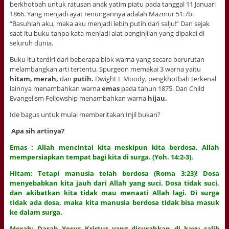
berkhotbah untuk ratusan anak yatim piatu pada tanggal 11 Januari
1866. Yang menjadi ayat renungannya adalah Mazmur 51:7b:
“Basuhlah aku, maka aku menjadi lebih putih dari salju!” Dan sejak
saat itu buku tanpa kata menjadi alat penginjilan yang dipakai di
seluruh dunia.
Buku itu terdiri dari beberapa blok warna yang secara berurutan
melambangkan arti tertentu. Spurgeon memakai 3 warna yaitu
hitam, merah,
dan
putih.
Dwight L Moody, pengkhotbah terkenal
lainnya menambahkan warna
emas
pada tahun 1875. Dan Child
Evangelism Fellowship menambahkan warna
hijau.
Ide bagus untuk mulai memberitakan Injil bukan?
Apa sih artinya?
Emas : Allah mencintai kita meskipun kita berdosa. Allah
mempersiapkan tempat bagi kita di surga. (Yoh. 14:2-3).
Hitam: Tetapi manusia telah berdosa (Roma 3:23)! Dosa
menyebabkan kita jauh dari Allah yang suci. Dosa tidak suci,
dan akibatkan kita tidak mau menaati Allah lagi. Di surga
tidak ada dosa, maka kita manusia berdosa tidak bisa masuk
ke dalam surga.
Merah: Darah Yesus Kristus yang dicurahkan di kayu salib