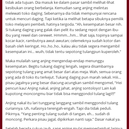
tidak ada tujuan. Dia masuk ke dalam pasar sambil melihat-lihat
kesibukan orang berbelanja. Kemudian sang anjing melintas
melewati toko daging. Sebenarnya dia tidak mempunyai rencana
untuk mencuri daging. Tapi ketika ia melihat betapa sibuknya pemilik
toko melayani pembeli, hatinya tergoda. “Ah, kesempatan besar nih.
Si tukang daging yang galak dan pelit itu sedang repot dengan ibu-
ibu yang rewel dan cerewet. Hmmm…hm… lihat saja, topinya sampai
kocar-kacir, rambutnya awut-awutan; celemeknya sudah kotor dan
basah oleh keringat. Ho..ho..ho.. kalau aku tidak segera mengambil
kesempatan ini… wuih, tidak tentu sepotong tulangpun kuperoleh.”
Maka mulailah sang anjing mengendap-endap menunggu
kesempatan. Begitu tukang daging lengah, segera disambarnya
sepotong tulang yang amat besar dari atas meja. Wah, semua orang
yang ada di toko itu terkejut. Tukang daging pun marah sekali. Hiii…
pisau jagalnya yang besar diacung-acungkan sambil mengomel, “Hei
pencuri kau! Anjing nakal, anjing jahat, anjing sontoloyo! Lain kali
kupotong moncongmu biar tidak bisa menggondol tulang lagi!!!”
Anjing nakal itu lari tunggang langgang sambil menggondol tulang
curiannya. Uh, nafasnya terengah-engah. Tapi dia tidak peduli.
Pikirnya, “Yang penting tulang sudah di tangan, eh… sudah di
moncong. Perkara pisau jagal, dipikirkan nanti saja.” Dasar nakal ya.
Setelah berada cukup jauh, sang anjing mulai memperlambat larinya.