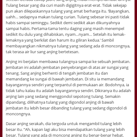
Tulang besar yang dia curi masih digigitnya erat-erat. Tidak sekejap
pun akan dilepaskannya tulang yang amat berharga itu. ‘Bayangkan,
uahh… sedapnya makan tulang curian. Tulang sebesar ini pasti tidak
habis sampai seminggu. Sedikit demi sedikit akan dikunyahnya
sampai habis. Pertama-tama tentu daging yang masih menempel
sedikit itu dulu yang dihabiskan, nyam…nyam… Setelah itu lemak-
lemaknya yang berkilat dan harum itu giliran kedua.’ Sambil
membayangkan nikmatnya tulang yang sedang ada di moncongnya,
tak terasa air liur sang anjing bertetesan.
Anjing ini berjalan membawa tulangnya sampai ke sebuah jembatan.
Jembatan ini adalah jembatan penyebrangan di atas air sungai yang
tenang. Sang anjing berhenti di tengah jembatan itu dan
memandang ke sungai di bawah jembatan. Di situ ia memandang
bayangannya sendiri yang terpantul di permukaan air. Bodohnya, ia
tidak tahu kalau itu adalah bayangannya sendiri. Dikiranya itu adalah
anjing lain yang sedang menggondol sepotong tulang. Semakin
dipandang, dilihatnya tulang yang digondol anjing di bawah
jembatan itu lebih besar dibanding tulang yang sedang digondol di
moncongnya.
Dasar anjing serakah, dia tergoda untuk mengambil tulang lebih
besar itu. “Ah, kapan lagi aku bisa mendapatkan tulang yang lebih
besar. Tulang yang ada di moncong anjing itu benar-benar hebat.