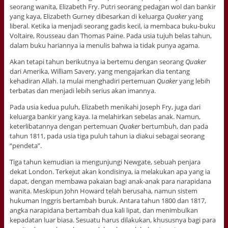
seorang wanita, Elizabeth Fry. Putri seorang pedagan wol dan bankir
yang kaya, Elizabeth Gurney dibesarkan di keluarga
Quaker
yang
liberal. Ketika ia menjadi seorang gadis kecil, ia membaca buku-buku
Voltaire, Rousseau dan Thomas Paine. Pada usia tujuh belas tahun,
dalam buku hariannya ia menulis bahwa ia tidak punya agama.
Akan tetapi tahun berikutnya ia bertemu dengan seorang
Quaker
dari Amerika, William Savery, yang mengajarkan dia tentang
kehadiran Allah. Ia mulai menghadiri pertemuan
Quaker
yang lebih
terbatas dan menjadi lebih serius akan imannya.
Pada usia kedua puluh, Elizabeth menikahi Joseph Fry, juga dari
keluarga bankir yang kaya. Ia melahirkan sebelas anak. Namun,
keterlibatannya dengan pertemuan
Quaker
bertumbuh, dan pada
tahun 1811, pada usia tiga puluh tahun ia diakui sebagai seorang
“pendeta”.
Tiga tahun kemudian ia mengunjungi Newgate, sebuah penjara
dekat London. Terkejut akan kondisinya, ia melakukan apa yang ia
dapat, dengan membawa pakaian bagi anak-anak para narapidana
wanita. Meskipun John Howard telah berusaha, namun sistem
hukuman Inggris bertambah buruk. Antara tahun 1800 dan 1817,
angka narapidana bertambah dua kali lipat, dan menimbulkan
kepadatan luar biasa. Sesuatu harus dilakukan, khususnya bagi para