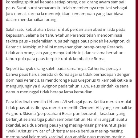
konseling spiritual kepada setiap orang, dari orang awam sampai
paus. Surat-surat semacam itu telah memberinya reputasi sebagai
juru damai, karena ia menunjukkan kemampuan yang luar biasa
dalam mendamaikan orang.
Salah satu kebutuhan besar untuk perdamaian abad ini ada pada
kepausan. Selama bertahun-tahun Perancis telah mendominasi
takhta paus – sedemikian rupa sehingga paus pindah ke Avignon, di
Perancis. Meskipun hal ini menyenangkan orang-orang Perancis,
tidak ada orang lain yang menyukai ide ini, dan selama bertahun-
tahun pula para paus berpikir untuk kembali ke Roma.
Seperti banyak orang saleh pada zamannya, Catherina percaya
bahwa paus harus berada di Roma agar ia tidak berhadapan dengan
dominasi Perancis. Ia mendorong Paus Gregorius XI kembali ketika ia
mengunjunginya di Avignon pada tahun 1376. Paus pindah ke sana
namun meninggal tidak berapa lama kemudian.
Para Kardinal memilih Urbanus VI sebagai paus. Ketika mereka mulai
tidak puas atas dirinya, mereka memilih Clement VII, yang kembali ke
Avignon. Skisma (perpecahan) Besar pun berawal – keadaan yang
berlanjut selama tiga puluh sembilan tahun. Hal ini sungguh suatu
skandal, ada dua orang paus yang masing-masing menuntut gelar
“Wakil Kristus” (“Vicar of Christ”)! Mereka berdua masing-masing
mempunyai kelompok kardinal, dan apabila paus masing-masing