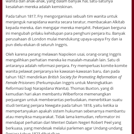
wanita dan anak-anak, yang dalam banyak hal, satu-satunya
kesalahan mereka adalah kemiskinan.
Pada tahun 1817, Fry mengorganisasi sebuah tim wanita untuk
menjenguk narapidana wanita secara teratur, membacakan Alkitab
kepada mereka, dan mengajar mereka menjahit. Pekerjaan berguna
ini mengubah prilaku kehidupan para penghuni penjara itu. Banyak
perusahaan di London mulai mendukung upaya-upaya Fry dan ia
pun dielu-elukan di seluruh Inggris.
Oleh karena perang melawan Napoleon usai, orang-orang Inggris
mengalihkan perhatian mereka ke masalah-masalah lain. Satu di
antaranya adalah reformasi penjara. Fry memperluas komite-komite
wanita pelawat penjaranya ke kawasan-kawasan baru, dan pada
tahun 1821 mendirikan
British Society for Promoting Reformation of
Female Prisioners
(Perkumpulan Inggris untuk Meningkatkan
Reformasi bagi Narapidana Wanita). Thomas Buxton, yang di
kemudian hari akan membantu Wilberforce memenangkan
perjuangan untuk memberantas perbudakan, menerbitkan suatu
studi tentang penjara Newgate pada tahun 1818, yaitu ketika ia
mempertanyakan apakah sistem hukuman sebenarnya membantu
atau menyiksa masyarakat. Tidak lama kemudian, reformator ini
mendapat perhatian dari Menteri Dalam Negeri Robert Peel yang
berkuasa, yang mendesak melalui parlemen agar Undang-undang
Penjara tahun 1823 dibatalkan.