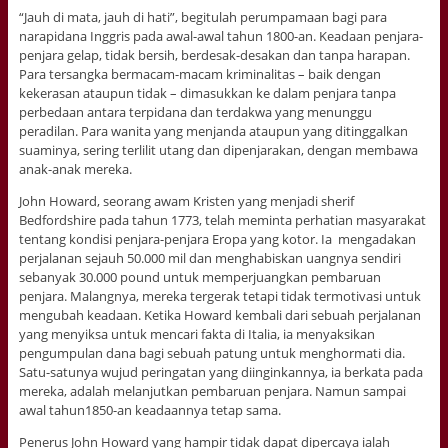
“Jauh di mata, jauh di hati”, begitulah perumpamaan bagi para
narapidana Inggris pada awal-awal tahun 1800-an. Keadaan penjara-
penjara gelap, tidak bersih, berdesak-desakan dan tanpa harapan.
Para tersangka bermacam-macam kriminalitas – baik dengan
kekerasan ataupun tidak – dimasukkan ke dalam penjara tanpa
perbedaan antara terpidana dan terdakwa yang menunggu
peradilan. Para wanita yang menjanda ataupun yang ditinggalkan
suaminya, sering terlilit utang dan dipenjarakan, dengan membawa
anak-anak mereka.
John Howard, seorang awam Kristen yang menjadi sherif
Bedfordshire pada tahun 1773, telah meminta perhatian masyarakat
tentang kondisi penjara-penjara Eropa yang kotor. Ia mengadakan
perjalanan sejauh 50.000 mil dan menghabiskan uangnya sendiri
sebanyak 30.000 pound untuk memperjuangkan pembaruan
penjara. Malangnya, mereka tergerak tetapi tidak termotivasi untuk
mengubah keadaan. Ketika Howard kembali dari sebuah perjalanan
yang menyiksa untuk mencari fakta di Italia, ia menyaksikan
pengumpulan dana bagi sebuah patung untuk menghormati dia.
Satu-satunya wujud peringatan yang diinginkannya, ia berkata pada
mereka, adalah melanjutkan pembaruan penjara. Namun sampai
awal tahun1850-an keadaannya tetap sama.
Penerus John Howard yang hampir tidak dapat dipercaya ialah