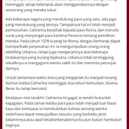
meninggal, setiap kelompok akan menggantikannya dengan
seseorang yang mereka sukai.
Ada beberapa negara yang mendukung paus yang satu, ada juga
yang mendukung yang lainnya. Tampaknya hal ini telah menjadi
permusuhan. Catherina berpihak kepada paus Roma, dan menulis
surat yang menyengat para kardinal Perancis tentang pemilihan
mereka. Pada tahun 1378 ia pergi ke Roma, dengan berharap dapat
memperbaiki perpecahan ini. Ia mengumpulkan orang-orang
sekeliling Urbanus, tetapi juga mengecamnya atas beberapa
tindakannya yang kurang bijaksana. Urbanus tidak tersinggung,
sebaliknya ia mengagumi wanita saleh ini dan meminta petunjuk
darinya.
Untuk sementara waktu kota yang bergejolak itu menjadi tenang.
Namun ketika Catherina meninggal, dua tahun kemudian, Skisma
Besar itu tetap bercokol.
Meskipun misi terakhir Catherine ini gagal,
ia
sendiri bukanlah
kegagalan. Pada zaman ketika para paus telah menjadi luar biasa
kaya dan berkuasa, ia membuktikan bahwa seorang wanita
sederhana dapat mewujudkan sesuatu yang berbeda. Jenis
kelaminnya atau awal ketakterkenalannya itu pun bukan hambatan
baginya.