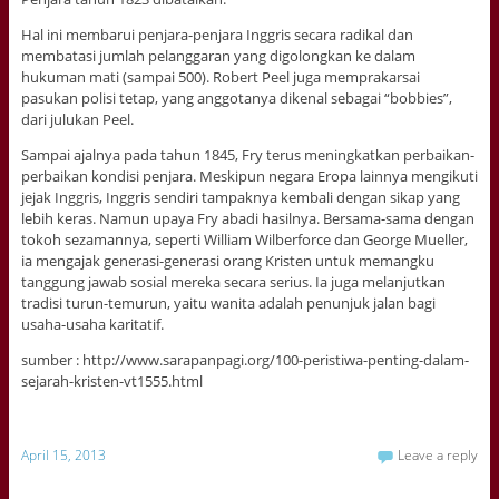
Hal ini membarui penjara-penjara Inggris secara radikal dan
membatasi jumlah pelanggaran yang digolongkan ke dalam
hukuman mati (sampai 500). Robert Peel juga memprakarsai
pasukan polisi tetap, yang anggotanya dikenal sebagai “bobbies”,
dari julukan Peel.
Sampai ajalnya pada tahun 1845, Fry terus meningkatkan perbaikan-
perbaikan kondisi penjara. Meskipun negara Eropa lainnya mengikuti
jejak Inggris, Inggris sendiri tampaknya kembali dengan sikap yang
lebih keras. Namun upaya Fry abadi hasilnya. Bersama-sama dengan
tokoh sezamannya, seperti William Wilberforce dan George Mueller,
ia mengajak generasi-generasi orang Kristen untuk memangku
tanggung jawab sosial mereka secara serius. Ia juga melanjutkan
tradisi turun-temurun, yaitu wanita adalah penunjuk jalan bagi
usaha-usaha karitatif.
sumber : http://www.sarapanpagi.org/100-peristiwa-penting-dalam-
sejarah-kristen-vt1555.html
April 15, 2013
Leave a reply