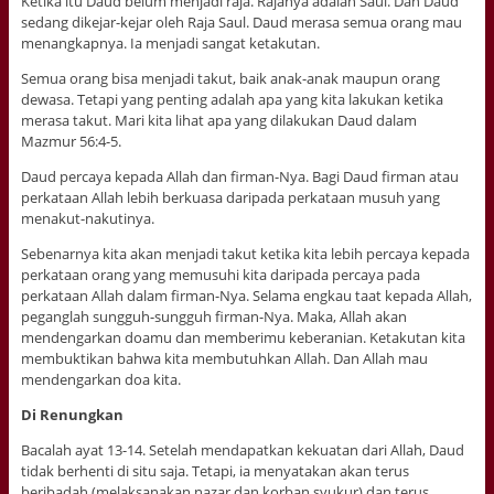
Ketika itu Daud belum menjadi raja. Rajanya adalah Saul. Dan Daud
sedang dikejar-kejar oleh Raja Saul. Daud merasa semua orang mau
menangkapnya. Ia menjadi sangat ketakutan.
Semua orang bisa menjadi takut, baik anak-anak maupun orang
dewasa. Tetapi yang penting adalah apa yang kita lakukan ketika
merasa takut. Mari kita lihat apa yang dilakukan Daud dalam
Mazmur 56:4-5.
Daud percaya kepada Allah dan firman-Nya. Bagi Daud firman atau
perkataan Allah lebih berkuasa daripada perkataan musuh yang
menakut-nakutinya.
Sebenarnya kita akan menjadi takut ketika kita lebih percaya kepada
perkataan orang yang memusuhi kita daripada percaya pada
perkataan Allah dalam firman-Nya. Selama engkau taat kepada Allah,
peganglah sungguh-sungguh firman-Nya. Maka, Allah akan
mendengarkan doamu dan memberimu keberanian. Ketakutan kita
membuktikan bahwa kita membutuhkan Allah. Dan Allah mau
mendengarkan doa kita.
Di Renungkan
Bacalah ayat 13-14. Setelah mendapatkan kekuatan dari Allah, Daud
tidak berhenti di situ saja. Tetapi, ia menyatakan akan terus
beribadah (melaksanakan nazar dan korban syukur) dan terus