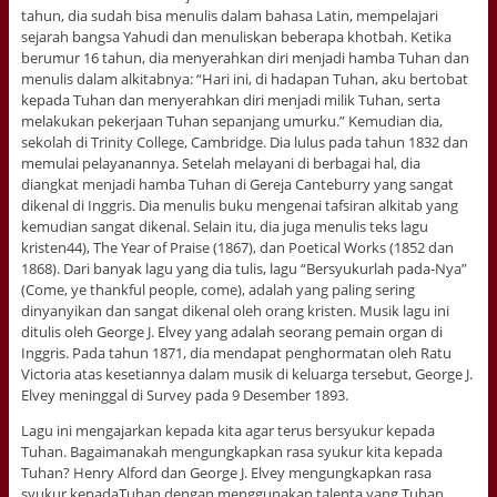
tahun, dia sudah bisa menulis dalam bahasa Latin, mempelajari
sejarah bangsa Yahudi dan menuliskan beberapa khotbah. Ketika
berumur 16 tahun, dia menyerahkan diri menjadi hamba Tuhan dan
menulis dalam alkitabnya: “Hari ini, di hadapan Tuhan, aku bertobat
kepada Tuhan dan menyerahkan diri menjadi milik Tuhan, serta
melakukan pekerjaan Tuhan sepanjang umurku.” Kemudian dia,
sekolah di Trinity College, Cambridge. Dia lulus pada tahun 1832 dan
memulai pelayanannya. Setelah melayani di berbagai hal, dia
diangkat menjadi hamba Tuhan di Gereja Canteburry yang sangat
dikenal di Inggris. Dia menulis buku mengenai tafsiran alkitab yang
kemudian sangat dikenal. Selain itu, dia juga menulis teks lagu
kristen44), The Year of Praise (1867), dan Poetical Works (1852 dan
1868). Dari banyak lagu yang dia tulis, lagu “Bersyukurlah pada-Nya”
(Come, ye thankful people, come), adalah yang paling sering
dinyanyikan dan sangat dikenal oleh orang kristen. Musik lagu ini
ditulis oleh George J. Elvey yang adalah seorang pemain organ di
Inggris. Pada tahun 1871, dia mendapat penghormatan oleh Ratu
Victoria atas kesetiannya dalam musik di keluarga tersebut, George J.
Elvey meninggal di Survey pada 9 Desember 1893.
Lagu ini mengajarkan kepada kita agar terus bersyukur kepada
Tuhan. Bagaimanakah mengungkapkan rasa syukur kita kepada
Tuhan? Henry Alford dan George J. Elvey mengungkapkan rasa
syukur kepadaTuhan dengan menggunakan talenta yang Tuhan