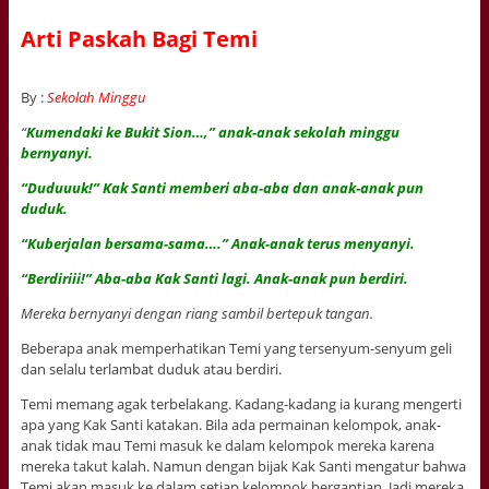
Arti Paskah Bagi Temi
By :
Sekolah Minggu
“
Kumendaki ke Bukit Sion…,” anak-anak sekolah minggu
bernyanyi.
“Duduuuk!” Kak Santi memberi aba-aba dan anak-anak pun
duduk.
“Kuberjalan bersama-sama….” Anak-anak terus menyanyi.
“Berdiriii!” Aba-aba Kak Santi lagi. Anak-anak pun berdiri.
Mereka bernyanyi dengan riang sambil bertepuk tangan.
Beberapa anak memperhatikan Temi yang tersenyum-senyum geli
dan selalu terlambat duduk atau berdiri.
Temi memang agak terbelakang. Kadang-kadang ia kurang mengerti
apa yang Kak Santi katakan. Bila ada permainan kelompok, anak-
anak tidak mau Temi masuk ke dalam kelompok mereka karena
mereka takut kalah. Namun dengan bijak Kak Santi mengatur bahwa
Temi akan masuk ke dalam setiap kelompok bergantian. Jadi mereka