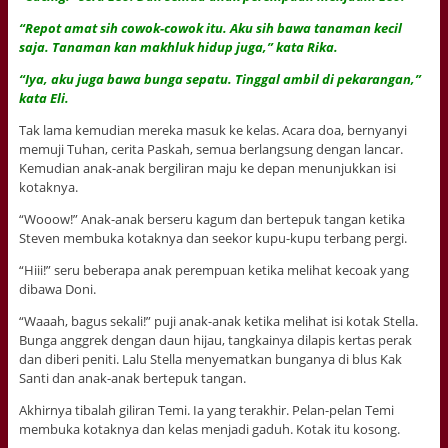
“Repot amat sih cowok-cowok itu. Aku sih bawa tanaman kecil
saja. Tanaman kan makhluk hidup juga,” kata Rika.
“Iya, aku juga bawa bunga sepatu. Tinggal ambil di pekarangan,”
kata Eli.
Tak lama kemudian mereka masuk ke kelas. Acara doa, bernyanyi
memuji Tuhan, cerita Paskah, semua berlangsung dengan lancar.
Kemudian anak-anak bergiliran maju ke depan menunjukkan isi
kotaknya.
“Wooow!” Anak-anak berseru kagum dan bertepuk tangan ketika
Steven membuka kotaknya dan seekor kupu-kupu terbang pergi.
“Hiii!” seru beberapa anak perempuan ketika melihat kecoak yang
dibawa Doni.
“Waaah, bagus sekali!” puji anak-anak ketika melihat isi kotak Stella.
Bunga anggrek dengan daun hijau, tangkainya dilapis kertas perak
dan diberi peniti. Lalu Stella menyematkan bunganya di blus Kak
Santi dan anak-anak bertepuk tangan.
Akhirnya tibalah giliran Temi. Ia yang terakhir. Pelan-pelan Temi
membuka kotaknya dan kelas menjadi gaduh. Kotak itu kosong.