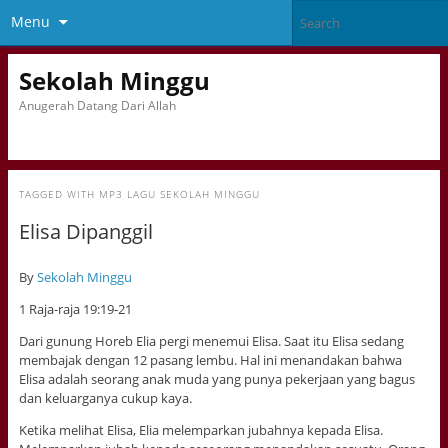
Menu
Sekolah Minggu
Anugerah Datang Dari Allah
TAGGED WITH
MP3 LAGU SEKOLAH MINGGU
Elisa Dipanggil
By
Sekolah Minggu
1 Raja-raja 19:19-21
Dari gunung Horeb Elia pergi menemui Elisa. Saat itu Elisa sedang
membajak dengan 12 pasang lembu. Hal ini menandakan bahwa
Elisa adalah seorang anak muda yang punya pekerjaan yang bagus
dan keluarganya cukup kaya.
Ketika melihat Elisa, Elia melemparkan jubahnya kepada Elisa.