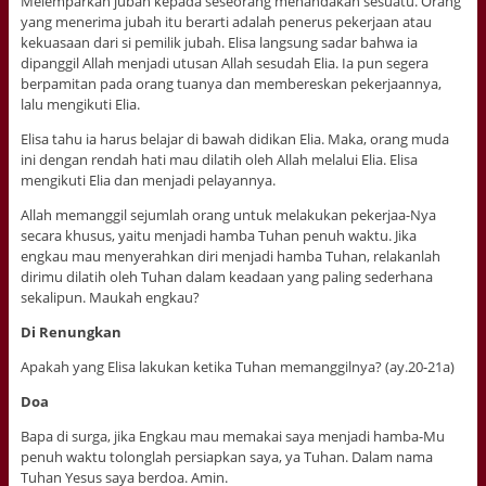
Melemparkan jubah kepada seseorang menandakan sesuatu. Orang
yang menerima jubah itu berarti adalah penerus pekerjaan atau
kekuasaan dari si pemilik jubah. Elisa langsung sadar bahwa ia
dipanggil Allah menjadi utusan Allah sesudah Elia. Ia pun segera
berpamitan pada orang tuanya dan membereskan pekerjaannya,
lalu mengikuti Elia.
Elisa tahu ia harus belajar di bawah didikan Elia. Maka, orang muda
ini dengan rendah hati mau dilatih oleh Allah melalui Elia. Elisa
mengikuti Elia dan menjadi pelayannya.
Allah memanggil sejumlah orang untuk melakukan pekerjaa-Nya
secara khusus, yaitu menjadi hamba Tuhan penuh waktu. Jika
engkau mau menyerahkan diri menjadi hamba Tuhan, relakanlah
dirimu dilatih oleh Tuhan dalam keadaan yang paling sederhana
sekalipun. Maukah engkau?
Di Renungkan
Apakah yang Elisa lakukan ketika Tuhan memanggilnya? (ay.20-21a)
Doa
Bapa di surga, jika Engkau mau memakai saya menjadi hamba-Mu
penuh waktu tolonglah persiapkan saya, ya Tuhan. Dalam nama
Tuhan Yesus saya berdoa. Amin.