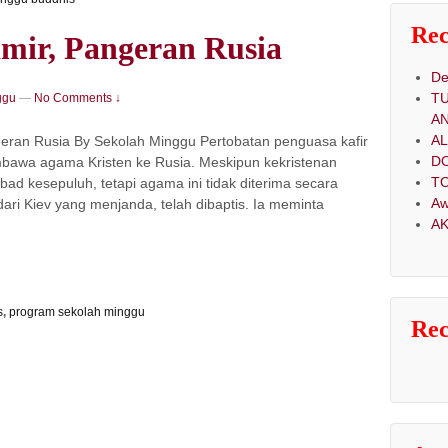
Rec
imir, Pangeran Rusia
De
T
ggu
—
No Comments ↓
A
A
geran Rusia By Sekolah Minggu Pertobatan penguasa kafir
D
bawa agama Kristen ke Rusia. Meskipun kekristenan
TO
d kesepuluh, tetapi agama ini tidak diterima secara
Aw
ari Kiev yang menjanda, telah dibaptis. Ia meminta
AK
s
,
program sekolah minggu
Re