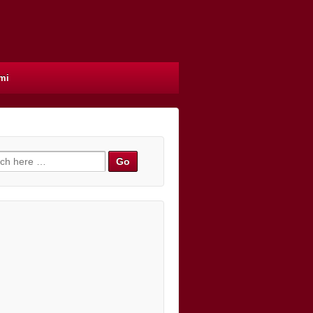
mi
h for: