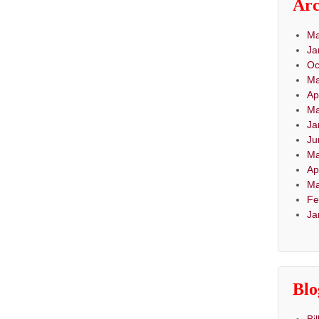
Arc
Ma
Ja
Oc
Ma
Ap
Ma
Ja
Ju
Ma
Ap
Ma
Fe
Ja
Blo