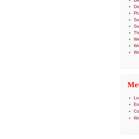
Bi
Do
Pl
Su
Su
T
We
Wo
Wo
Me
Lo
En
C
Wo