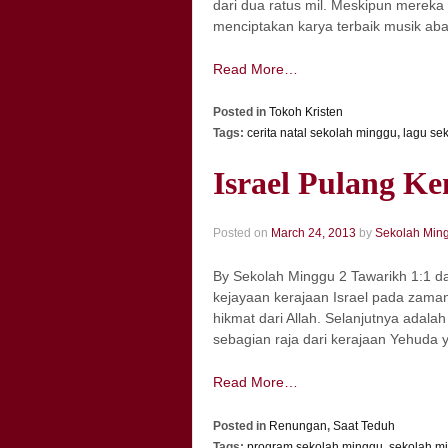
dari dua ratus mil. Meskipun mereka
menciptakan karya terbaik musik ab
Read More…
Posted in
Tokoh Kristen
Tags:
cerita natal sekolah minggu
,
lagu se
Israel Pulang Ke
Posted on
March 24, 2013
by
Sekolah Min
By Sekolah Minggu 2 Tawarikh 1:1 da
kejayaan kerajaan Israel pada za
hikmat dari Allah. Selanjutnya adalah
sebagian raja dari kerajaan Yehuda 
Read More…
Posted in
Renungan
,
Saat Teduh
Tags:
program sekolah minggu
,
sekolah m