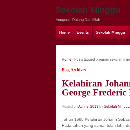
Sekolah Minggu
Anugerah Datang Dari Allah
Home
Events
Sekolah Minggu
Home
›
Posts tagged program sekolah min
Blog Archives
Kelahiran Johan
George Frederic
Posted on
April 8, 2013
by
Sekolah Minggu
Tahun 1685 Kelahiran Johann Sebas
Pada tahun yang sama, telah lahir 