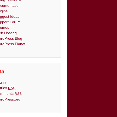
lling Software
cumentation
ugins
ggest Ideas
pport Forum
hemes
b Hosting
rdPress Blog
rdPress Planet
ta
g in
tries
RSS
omments
RSS
rdPress.org