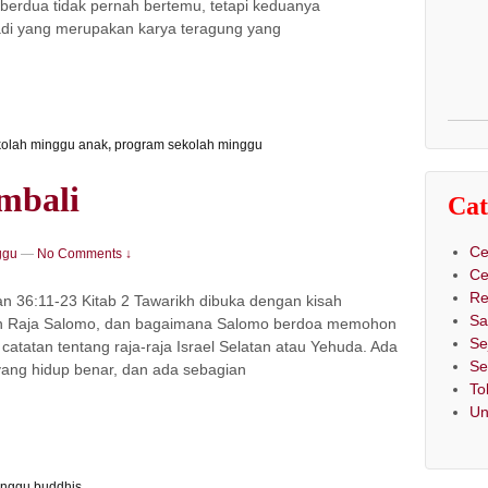
 berdua tidak pernah bertemu, tetapi keduanya
adi yang merupakan karya teragung yang
kolah minggu anak
,
program sekolah minggu
mbali
Cat
Ce
ggu
—
No Comments ↓
Ce
Re
n 36:11-23 Kitab 2 Tawarikh dibuka dengan kisah
Sa
man Raja Salomo, dan bagaimana Salomo berdoa memohon
Se
 catatan tentang raja-raja Israel Selatan atau Yehuda. Ada
Se
yang hidup benar, dan ada sebagian
To
Un
inggu buddhis