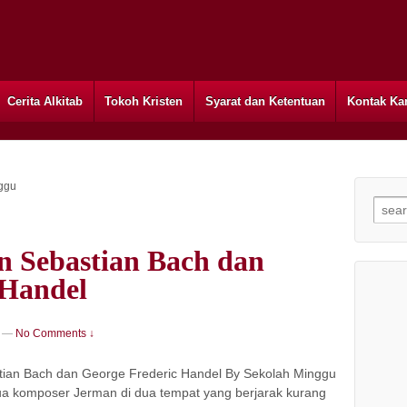
Cerita Alkitab
Tokoh Kristen
Syarat dan Ketentuan
Kontak Ka
ggu
Searc
n Sebastian Bach dan
 Handel
—
No Comments ↓
tian Bach dan George Frederic Handel By Sekolah Minggu
dua komposer Jerman di dua tempat yang berjarak kurang