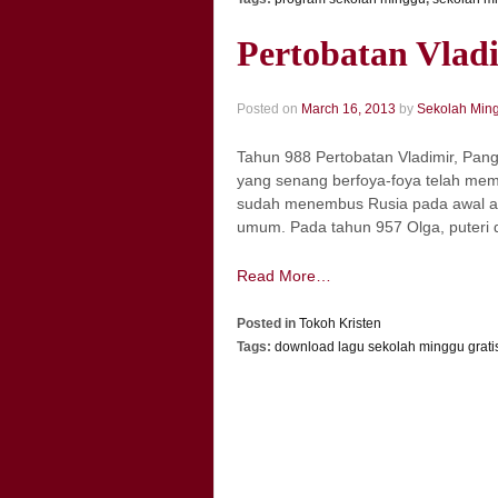
Pertobatan Vlad
Posted on
March 16, 2013
by
Sekolah Min
Tahun 988 Pertobatan Vladimir, Pan
yang senang berfoya-foya telah mem
sudah menembus Rusia pada awal aba
umum. Pada tahun 957 Olga, puteri d
Read More…
Posted in
Tokoh Kristen
Tags:
download lagu sekolah minggu grati