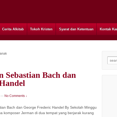
Cerita Alkitab
Tokoh Kristen
Syarat dan Ketentuan
Kontak Ka
 anak
Searc
n Sebastian Bach dan
 Handel
—
No Comments ↓
tian Bach dan George Frederic Handel By Sekolah Minggu
dua komposer Jerman di dua tempat yang berjarak kurang