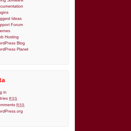
lling Software
cumentation
ugins
ggest Ideas
pport Forum
hemes
b Hosting
rdPress Blog
rdPress Planet
ta
g in
tries
RSS
omments
RSS
rdPress.org