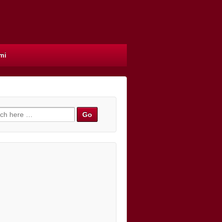
mi
h for: