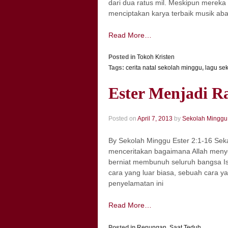
dari dua ratus mil. Meskipun mereka
menciptakan karya terbaik musik ab
Read More…
Posted in
Tokoh Kristen
Tags:
cerita natal sekolah minggu
,
lagu se
Ester Menjadi R
Posted on
April 7, 2013
by
Sekolah Minggu
By Sekolah Minggu Ester 2:1-16 Sekara
menceritakan bagaimana Allah men
berniat membunuh seluruh bangsa Is
cara yang luar biasa, sebuah cara ya
penyelamatan ini
Read More…
Posted in
Renungan
,
Saat Teduh