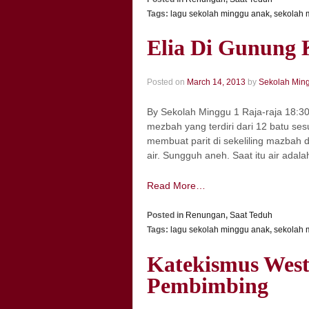
Tags:
lagu sekolah minggu anak
,
sekolah m
Elia Di Gunung 
Posted on
March 14, 2013
by
Sekolah Min
By Sekolah Minggu 1 Raja-raja 18:30
mezbah yang terdiri dari 12 batu se
membuat parit di sekeliling mazbah 
air. Sungguh aneh. Saat itu air adal
Read More…
Posted in
Renungan
,
Saat Teduh
Tags:
lagu sekolah minggu anak
,
sekolah m
Katekismus Wes
Pembimbing