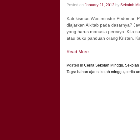
Posted on
January 21, 2012
by
Sekolah M
Katekismus Westminster Pedoman Pe
diajarkan Alkitab pada dasarnya?
yang harus manusia percaya. Kita s
atau buku panduan orang Kristen. Ka
Read More…
Posted in
Cerita Sekolah Minggu
,
Sekolah
Tags:
bahan ajar sekolah minggu
,
cerita u