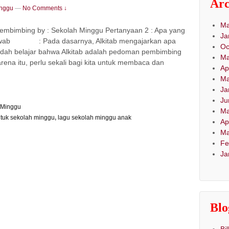
Arc
inggu
—
No Comments ↓
Ma
mbimbing by : Sekolah Minggu Pertanyaan 2 : Apa yang
Ja
 Jawab : Pada dasarnya, Alkitab mengajarkan apa
Oc
udah belajar bahwa Alkitab adalah pedoman pembimbing
Ma
rena itu, perlu sekali bagi kita untuk membaca dan
Ap
Ma
Ja
Ju
 Minggu
Ma
ntuk sekolah minggu
,
lagu sekolah minggu anak
Ap
Ma
Fe
Ja
Blo