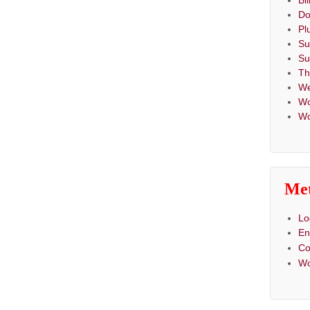
Bi
Do
Pl
Su
Su
T
We
Wo
Wo
Me
Lo
En
C
Wo