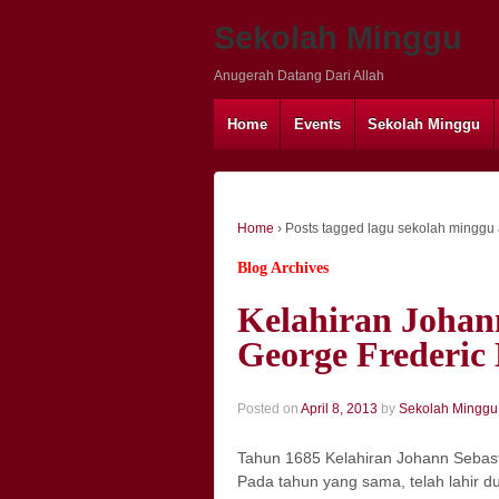
Sekolah Minggu
Anugerah Datang Dari Allah
Home
Events
Sekolah Minggu
Home
›
Posts tagged lagu sekolah minggu
Blog Archives
Kelahiran Johan
George Frederic
Posted on
April 8, 2013
by
Sekolah Minggu
Tahun 1685 Kelahiran Johann Sebas
Pada tahun yang sama, telah lahir 