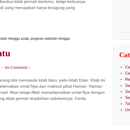
 berdua tidak pernah bertemu, tetapi keduanya
adi yang merupakan karya teragung yang
kolah minggu anak
,
program sekolah minggu
atu
Cat
Ce
—
No Comments ↓
Ce
Re
ng kita memasuki kitab baru, yaitu kitab Ester. Kitab ini
Sa
yelamatkan umat-Nya dari maksud jahat Haman. Haman
Se
rael. Akan tetapi Allah menyelamatkan umat-Nya dengan
Se
ng tidak pernah terpikirkan sebelumnya. Cerita
To
Un