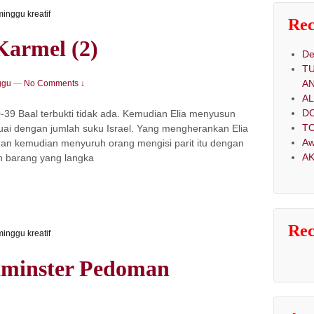
inggu kreatif
Rec
Karmel (2)
De
T
A
ggu
—
No Comments ↓
A
D
-39 Baal terbukti tidak ada. Kemudian Elia menyusun
TO
suai dengan jumlah suku Israel. Yang mengherankan Elia
Aw
dan kemudian menyuruh orang mengisi parit itu dengan
AK
ah barang yang langka
Re
inggu kreatif
tminster Pedoman